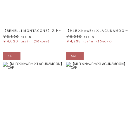
ブラック
ブラック
ブラウン
ブラウン
ベージュ
ベージュ
オレンジ
オレンジ
イエロー
イエロー
グリーン
グリーン
ブルー
ブルー
パープル
パープル
レッド
レッド
【BENELLI MONTACONE】ストローハット
【MLB×NewEra×LAGUNAMOON】CAP
ピンク
ピンク
ミックス
ミックス
￥6,600
￥6,050
tax in
tax in
￥4,620
￥4,235
tax in
（30%OFF）
tax in
（30%OFF）
リセット
SALE
SALE
この条件で絞り込む