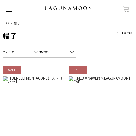
TOP
帽子
4
Items
帽子
フィルター
並べ替え
フリーワード
売れ筋順
SALE
SALE
新着順
CLOSE
おすすめ順
カテゴリ
高い順
サブカテゴリ
安い順
販売状況
カラー
すべて
すべて
ホワイト
ホワイト
グレー
グレー