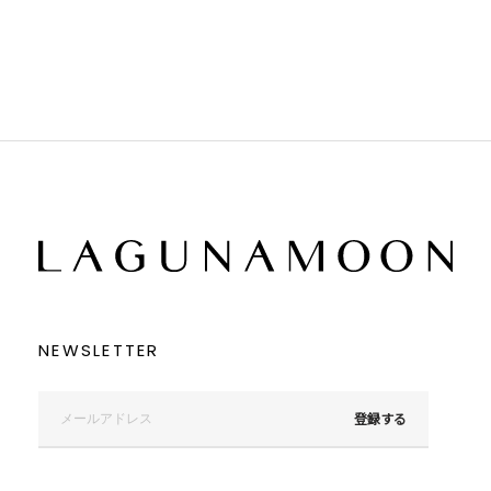
ブラウン
ブラウン
ベージュ
ベージュ
オレンジ
オレンジ
イエロー
イエロー
グリーン
グリーン
ブルー
ブルー
パープル
パープル
レッド
レッド
ピンク
ピンク
ミックス
ミックス
リセット
この条件で絞り込む
NEWSLETTER
登録する