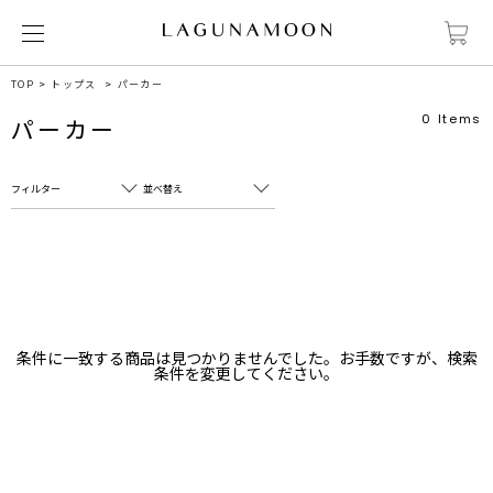
TOP
トップス
パーカー
0
Items
パーカー
フィルター
並べ替え
フリーワード
売れ筋順
新着順
CLOSE
おすすめ順
カテゴリ
高い順
条件に一致する商品は見つかりませんでした。お手数ですが、検索
サブカテゴリ
条件を変更してください。
安い順
販売状況
カラー
すべて
すべて
ホワイト
ホワイト
グレー
グレー
ブラック
ブラック