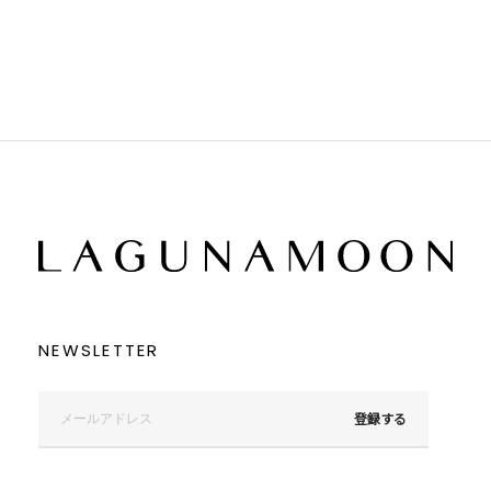
ブラウン
ブラウン
ベージュ
ベージュ
オレンジ
オレンジ
イエロー
イエロー
グリーン
グリーン
ブルー
ブルー
パープル
パープル
レッド
レッド
ピンク
ピンク
ミックス
ミックス
リセット
この条件で絞り込む
NEWSLETTER
登録する