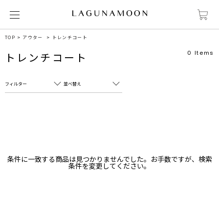
TOP
アウター
トレンチコート
0
Items
トレンチコート
フィルター
並べ替え
フリーワード
売れ筋順
新着順
CLOSE
おすすめ順
カテゴリ
高い順
条件に一致する商品は見つかりませんでした。お手数ですが、検索
サブカテゴリ
条件を変更してください。
安い順
販売状況
カラー
すべて
すべて
ホワイト
ホワイト
グレー
グレー
ブラック
ブラック