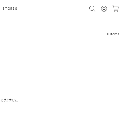
STORES
0
Items
フリーワード
売れ筋順
新着順
CLOSE
おすすめ順
ください。
カテゴリ
高い順
サブカテゴリ
安い順
販売状況