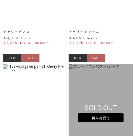
ブラック
ブラック
ブラウン
ブラウン
ベージュ
ベージュ
オレンジ
オレンジ
イエロー
イエロー
グリーン
グリーン
ブルー
ブルー
パープル
パープル
レッド
レッド
チェリーピアス
チェリーチャーム
ピンク
ピンク
ミックス
ミックス
￥3,850
￥4,950
tax in
tax in
￥1,925
￥2,475
tax in
（50%OFF）
tax in
（50%OFF）
リセット
NEW
SALE
NEW
SALE
この条件で絞り込む
SOLD OUT
再入荷受付