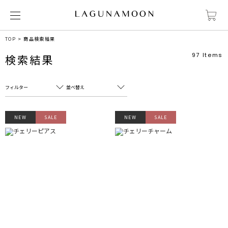
TOP
商品検索結果
97
Items
検索結果
フィルター
並べ替え
フリーワード
売れ筋順
NEW
SALE
NEW
SALE
新着順
CLOSE
おすすめ順
カテゴリ
高い順
サブカテゴリ
安い順
販売状況
カラー
すべて
すべて
ホワイト
ホワイト
グレー
グレー