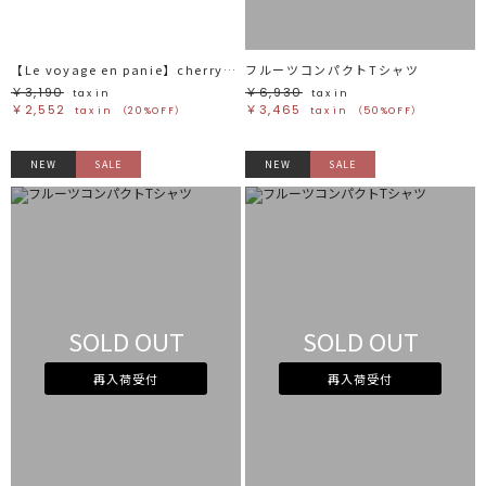
【Le voyage en panie】cherryチャーム
フルーツコンパクトTシャツ
￥3,190
￥6,930
tax in
tax in
￥2,552
￥3,465
tax in
（20%OFF）
tax in
（50%OFF）
NEW
SALE
NEW
SALE
SOLD OUT
SOLD OUT
再入荷受付
再入荷受付