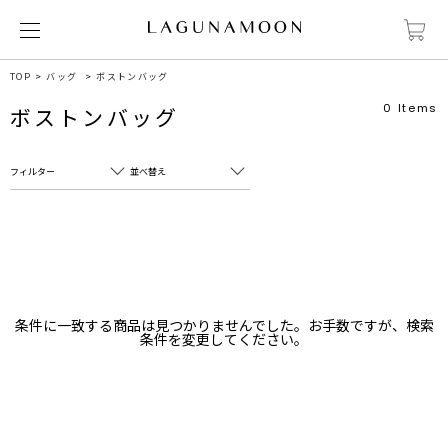
TOP
バッグ
ボストンバッグ
0
Items
ボストンバッグ
フィルター
並べ替え
フリーワード
売れ筋順
新着順
CLOSE
おすすめ順
カテゴリ
高い順
条件に一致する商品は見つかりませんでした。お手数ですが、検索
サブカテゴリ
条件を変更してください。
安い順
販売状況
カラー
すべて
すべて
ホワイト
ホワイト
グレー
グレー
ブラック
ブラック