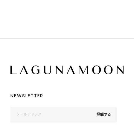
ブラウン
ブラウン
ベージュ
ベージュ
オレンジ
オレンジ
イエロー
イエロー
グリーン
グリーン
ブルー
ブルー
パープル
パープル
レッド
レッド
ピンク
ピンク
ミックス
ミックス
リセット
この条件で絞り込む
NEWSLETTER
登録する