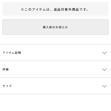
※このアイテムは、
返品対象外商品
です。
RUNWAY Passport
ポイント
旧 MS PASSPORTポイント
再入荷のお知らせ
40
ポイント獲得
ポイントについて
アイテム説明
詳細
サイズ
素材
表地:綿67% ポリエステル29% レーヨン4% 裏
地:ポリエステル100%
原産国
中国
サイズ
ウエスト
ヒップ
総丈
裾幅
重さ
S
60
86
68
45
約189g
メーカー品
0317308009