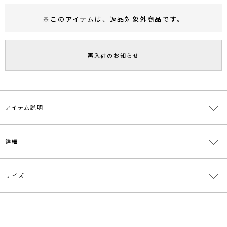
※このアイテムは、
返品対象外商品
です。
RUNWAY Passport
ポイント
旧 MS PASSPORTポイント
再入荷のお知らせ
61
ポイント獲得
ポイントについて
アイテム説明
二種類のドット素材をパネル状に切り替え、ストライプに見えるモダ
詳細
ンな印象のマキシスカート。
夏にさらりと着用できるアイテムです。
サイズ
素材
ポリエステル100%
原産国
中国
サイズ
ウエスト
ヒップ
総丈
重さ
メーカー品
0319308005
S
最小60cm 最大82cm
94cm
94.5cm
約256g
番