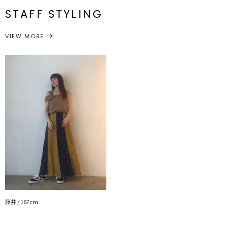
STAFF STYLING
M
最小63cm 最大86cm
98.5cm
98cm
約268g
ボトムス
スカート
カテゴリー
裾周り：[S]206cm[M]212cm ウエスト：ゴム仕様
VIEW MORE
サイズガイド
藤井 / 167cm