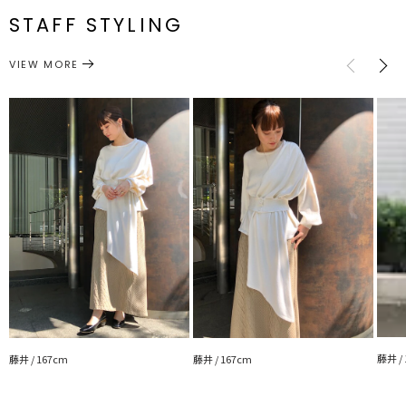
伸縮性：あり
STAFF STYLING
光沢感：なし
M
最小64cm 最大82cm
100cm
97cm
約392g
ボトムス
スカート
---------------------------------------------------
カテゴリー
スリット：[S]42cm[M]42.5cm ウエスト：一部ゴム仕様
VIEW MORE
サイズガイド
藤井 /
藤井 / 167cm
藤井 / 167cm