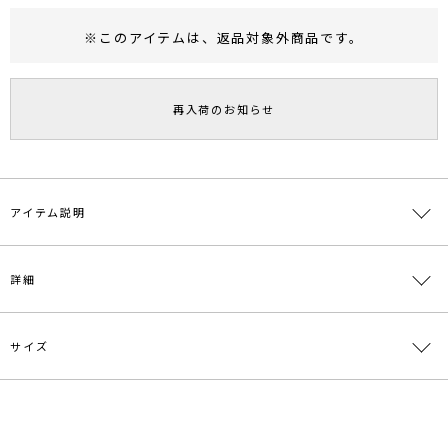
※このアイテムは、
返品対象外商品
です。
RUNWAY Passport
ポイント
旧 MS PASSPORTポイント
再入荷のお知らせ
88
ポイント獲得
ポイントについて
アイテム説明
オリジナルで編みたてたケーブル柄スエット素材のマキシスカート。
詳細
ニットのケーブルアイテムよりも軽く、またお家での洗濯が可能なの
でデイリーに使いやすく、秋気分を取り入れたいけれどまだまだ暑い
時期にオススメです。同素材でトップスの展開もあります。
サイズ
素材
表地:綿100% 裏地:ポリエステル100%
---------------------------------------------------
透け感：なし
原産国
中国
裏地：あり
サイズ
ウエスト
ヒップ
総丈
重さ
生地の厚さ：薄手
メーカー品
0319408009
洗濯：30℃を限度とし、非常に弱い洗濯可
S
最小63cm 最大80cm
96cm
95.5cm
約384g
番