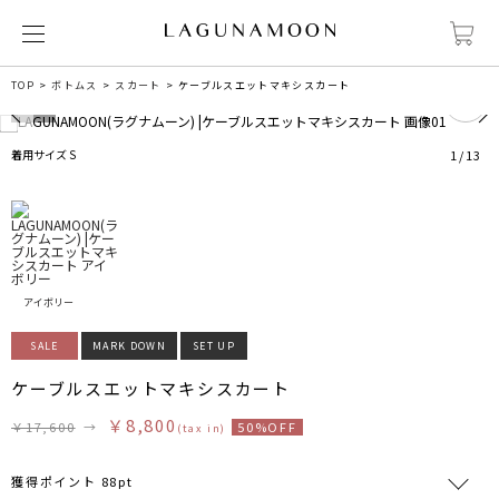
0
TOP
ボトムス
スカート
ケーブルスエットマキシスカート
着用サイズ S
1
/
13
アイボリー
SALE
MARK DOWN
SET UP
ケーブルスエットマキシスカート
￥8,800
￥17,600
→
50%OFF
(tax in)
獲得ポイント 88pt