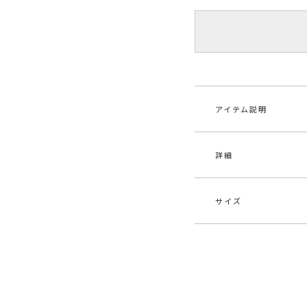
アイテム説明
詳細
【人気ITEMのため
粗めの組織にラメ糸
ウエストのスモッキ
ウエストゴムでさら
サイズ
素材
表地
※モデル着用のベー
ル1
実際のベージュは商
原産国
中
サイズ
S
最小60
メーカー品
031
番
M
最小63