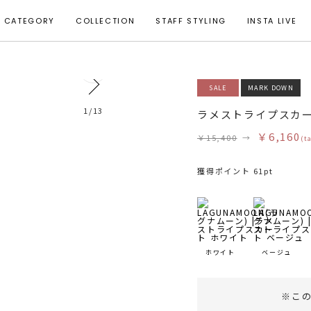
CATEGORY
COLLECTION
STAFF STYLING
INSTA LIVE
0
SALE
MARK DOWN
モデル身長 165cm 着用サイズ S
1
/
13
ラメストライプスカ
￥6,160
￥15,400
→
(t
獲得ポイント 61pt
ホワイト
ベージュ
※こ