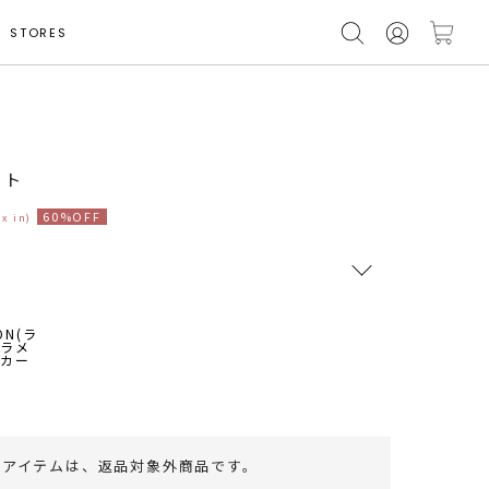
STORES
モデル身長 165cm
ート
60%OFF
ax in)
RUNWAY Passport
ポイント
旧 MS PASSPORTポイント
61
ポイント獲得
のアイテムは、
返品対象外商品
です。
ポイントについて