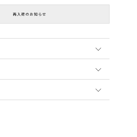
再入荷のお知らせ
再入荷！】
が織り込まれた雰囲気がある素材を使用し、
ング刺繍もポイント。
りと着用できるストレスフリーなスカート。
:レーヨン99% ポリエステル1% 裏地:ポリエステ
ジュはサンプル商品のため、
00％ 刺繍糸：ポリエステル100% 原産国
品詳細の色味が正しいベージュとなります
国
ウエスト
ヒップ
総丈
重さ
cm 最大88cm
114cm
99cm
約388g
9408018
cm 最大94cm
116cm
102cm
約400g