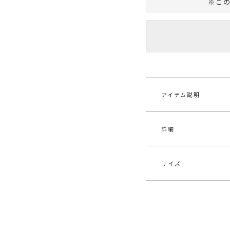
※こ
アイテム説明
詳細
ランダムパターンの
衿とカフス部分にシ
ギャザーをたっぷり
同柄・同素材の
サイズ
>>ランダムパターン
素材
ポリ
もございます。
原産国
中
■スタイリングポイ
サイズ
バスト
・コンビネゾンやサ
メーカー品
032
に。
F
95cm
番
・同柄のランダムパ