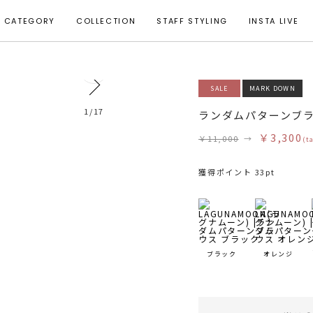
CATEGORY
COLLECTION
STAFF STYLING
INSTA LIVE
0
SALE
MARK DOWN
モデル身長 164cm 着用サイズ F
1
/
17
ランダムパターンブ
￥3,300
￥11,000
→
(t
獲得ポイント 33pt
ブラック
オレンジ