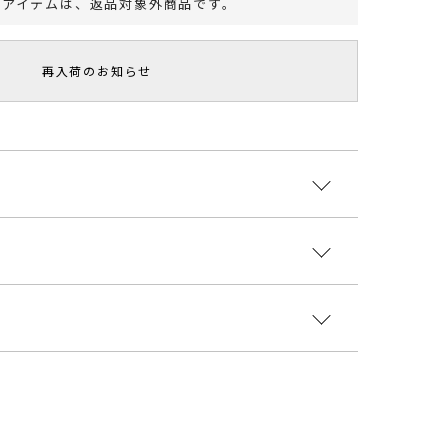
のアイテムは、
返品対象外商品
です。
再入荷のお知らせ
ボリュームブラウス。
ャーリングディティールを施し、
入れた、しなやかな落ち感のあるブラウス。
コンビワンピース
エステル100％
国
ント・おすすめ
着丈
袖丈
肩幅
重さ
スペンダーパンツなどと合わせて今年らしい着こなし
0504004
55cm
62cm
35cm
約132g
ターンコンビワンピースとセットアップでの着用もお