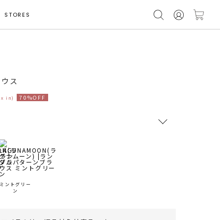
STORES
モデル身長 164cm
ラウス
70%OFF
ax in)
RUNWAY Passport
ポイント
旧 MS PASSPORTポイント
ミントグリー
ン
33
ポイント獲得
ポイントについて