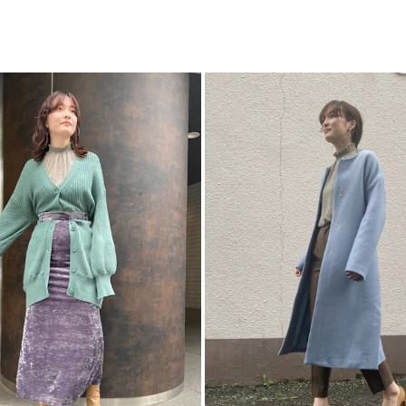
付属:予備ボタン1個
すすめ。
ト
カテゴリー
-----------------------
透け感：若干あり
裏地：なし
生地の厚さ：普通
洗濯:ー
伸縮性：なし
光沢感：なし
-----------------------
▼スタイリングおすす
アウターー覧はこち