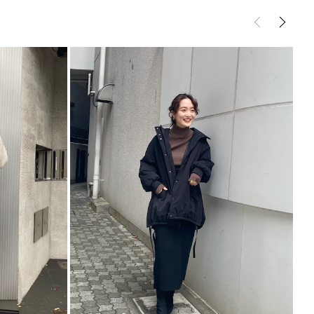
M]28cm
トムス
スカート
トゴム)
サイズガイド
----------------------------
めITEM▼
ら
ら
ら
こちら