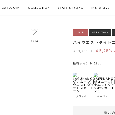
CATEGORY
COLLECTION
STAFF STYLING
INSTA LIVE
0
SALE
MARK DOWN
着用サイズ S
1
/
14
ハイウエストタイト
￥5,280
￥13,200
→
(t
獲得ポイント 52pt
ブラック
ベージュ
※こ