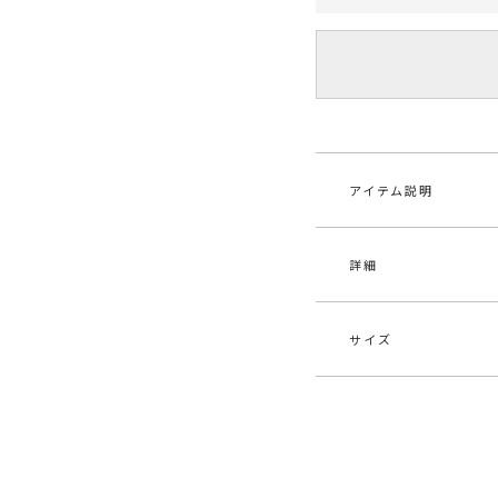
アイテム説明
詳細
LAGUNAMOON
ハイウエストのタイ
インスタイルでもリ
同じ糸を使ったニッ
サイズ
素材
表地
■スタイリングポイ
ポリ
・ウエストリボンがあ
・ベーシックなカラー
原産国
中
サイズ
ウ
-----------------------
S
5
メーカー品
032
透け感：なし
番
裏地：あり
M
5