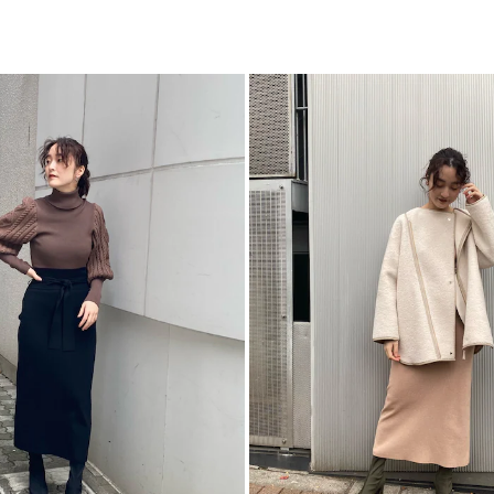
生地の厚さ：普通
スリット：[S]27cm[
ボ
洗濯:×
カテゴリー
伸縮性：あり(ウエス
ポケット：なし
-----------------------
▼スタイリングおすす
アウター一覧はこち
トップス一覧はこち
シューズ一覧はこち
アクセサリー一覧は