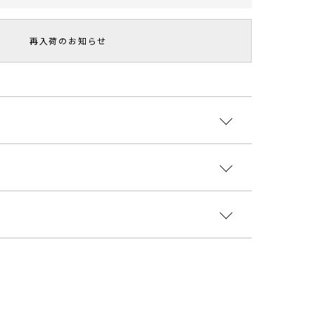
再入荷のお知らせ
（ラグナムーン）では人気の形のニットスカート。
トシルエットのスカートは、
ボンを外してアウトスタイリングでも着用頂けます。
トプルオーバーもあります。
:綿40％ レーヨン35％ ナイロン20％ 絹5％ 裏地:
ント・おすすめ
エステル100％
るのでINスタイルがおすすめ
展開なのでTOPSを選ばずデイリーに着回せます
国
エスト
ヒップ
総丈
重さ
----------------------------
1cm
86cm
87cm
約494g
0608008
6cm
92cm
91cm
約510g