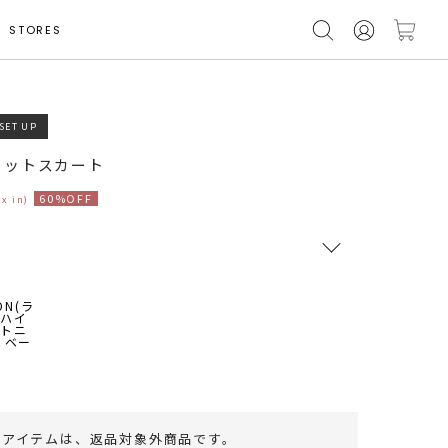
STORES
SET UP
着用サイズ S
ニットスカート
60%OFF
ax in)
RUNWAY Passport
ポイント
旧 MS PASSPORTポイント
52
ポイント獲得
のアイテムは、
返品対象外商品
です。
ポイントについて