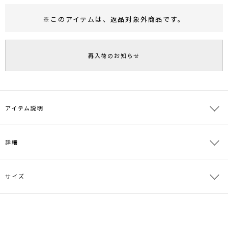
※このアイテムは、
返品対象外商品
です。
RUNWAY Passport
ポイント
旧 MS PASSPORTポイント
再入荷のお知らせ
46
ポイント獲得
ポイントについて
アイテム説明
微起毛のサテンを使用したナロースカート。
詳細
すっきりした腰まわりから裾にかけて広がる綺麗なシルエットで
左脇に並ぶくるみボタンがアクセントに。
■スタイリングポイント・おすすめ
サイズ
素材
表地:ポリエステル100% 裏地:ポリエステル
・ブラウスやニットはINしたスタイリングがおすすめ。
100％
・オーバーサイズのニットや厚手のニットはOUTして着るのが◎。
原産国
中国
サイズ
ウエスト
総丈
重さ
S
最小60cm 最大80cm
92.5cm
約272g
メーカー品
0321108008