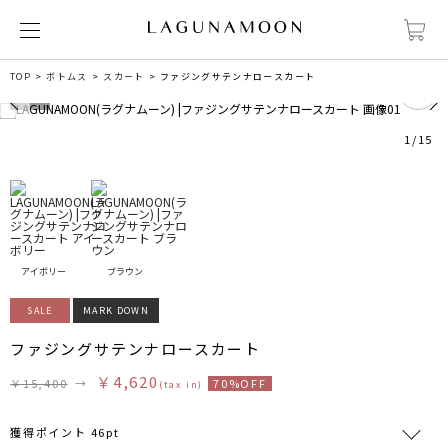
0
TOP
ボトムス
スカート
ファジングサテンナロースカート
1
/
15
アイボリー
ブラウン
SALE
MARK DOWN
ファジングサテンナロースカート
￥4,620
￥15,400
→
70%OFF
(tax in)
獲得ポイント 46pt