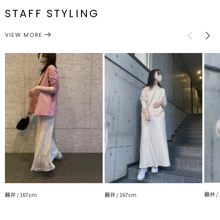
番
STAFF STYLING
M
最小64cm 最大84cm
93cm
約286g
ウエスト：ゴム仕様
ボトムス
スカート
カテゴリー
VIEW MORE
サイズガイド
---------------------------------------------------
透け感：なし
裏地：あり
生地の厚さ：薄手
洗濯：水温30度を限度とした洗濯可
伸縮性：なし
光沢感：あり
---------------------------------------------------
▼スタイリングおすすめITEM▼
アウターー覧はこちら
藤井 /
藤井 / 167cm
藤井 / 167cm
トップス一覧はこちら
シューズ一覧はこちら