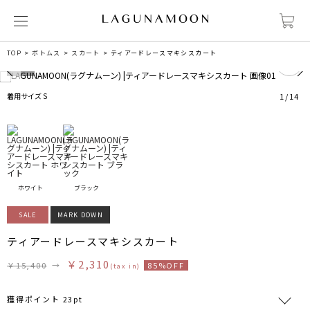
0
TOP
ボトムス
スカート
ティアードレースマキシスカート
着用サイズ S
1
/
14
ホワイト
ブラック
SALE
MARK DOWN
ティアードレースマキシスカート
￥2,310
￥15,400
→
85%OFF
(tax in)
獲得ポイント 23pt