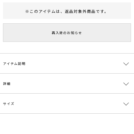
※このアイテムは、
返品対象外商品
です。
RUNWAY Passport
ポイント
旧 MS PASSPORTポイント
再入荷のお知らせ
23
ポイント獲得
ポイントについて
アイテム説明
サテン・シフォン・レースと異なる素材を組み合わせたティアードス
詳細
カート。
女性らしいスカートはビッグTシャツやジャケットなどメンズライク
なアイテムとのコーディネートがオススメです。
サイズ
素材
表側生地:ポリエステル57％ ナイロン43％ シフ
【仕様変更箇所】
ォン部分:ポリエステル100％ サテン部分:アセテ
裏地丈：裾までフルに変更になります
ート100％ 裏側生地:ポリエステル100％
サイズ
ウエスト
総丈
重さ
■スタイリングポイント・おすすめ
原産国
中国
・MIXレースのデザインが特徴的なスカートなのでTOPSにはシンプ
S
66cm
87cm
約256g