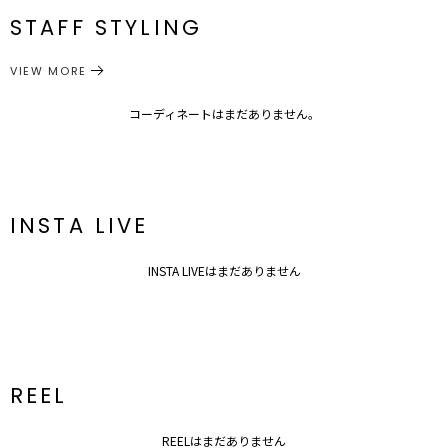
ルなアイテムを合わせるのがベスト
メーカー品
0321208000
STAFF STYLING
M
68cm
93cm
約268g
番
---------------------------------------------------
透け感：あり
サイズガイド
VIEW MORE
ボトムス
スカート
裏地：あり
カテゴリー
生地の厚さ：薄手
洗濯: -
コーディネートはまだありません。
伸縮性：なし
ポケット：なし
---------------------------------------------------
INSTA LIVE
INSTA LIVEはまだありません
REEL
▼スタイリングおすすめITEM▼
REELはまだありません