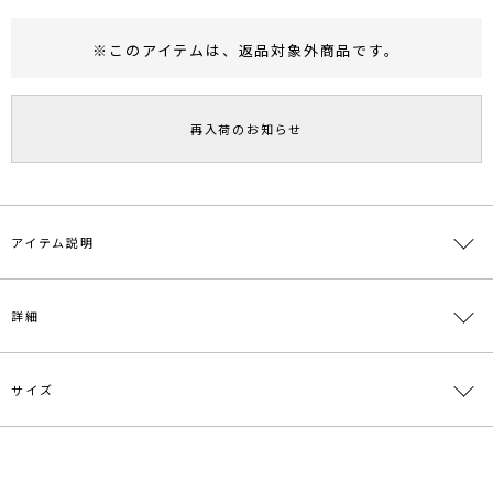
※このアイテムは、
返品対象外商品
です。
RUNWAY Passport
ポイント
旧 MS PASSPORTポイント
再入荷のお知らせ
48
ポイント獲得
ポイントについて
アイテム説明
■□21AUTUMN LOOK掲載アイテム□■
詳細
■デザインポイント
ニュアンスのあるワッシャーが新しいベロア素材のマーメイドスカー
ト。
サイズ
素材
表地:ポリエステル100% 裏地:ポリエステル
ワッシャー加工を取り入れることでより光沢感が生まれ、マーメイド
100％
シルエットも甘すぎず着こなすことができます。
ふっくらとした素材なのでウエストがスッキリと見えるようダーツラ
原産国
中国
サイズ
ウエスト
総丈
重さ
インの取り方にこだわりました。
アクセントになるピンクと使いやすいベージュの2色展開です。