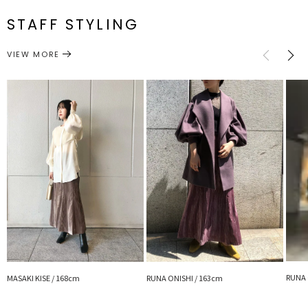
S
最小60cm 最大68cm
94cm
約358g
メーカー品
0321408001
番
STAFF STYLING
【仕様変更箇所】
M
最小64cm 最大72cm
97cm
約370g
着丈：+3cmとなります
付属：予備ボタン1個 ウエスト：一部ゴム仕様
ボトムス
スカート
カテゴリー
VIEW MORE
■スタイリングポイント
サイズガイド
・トレンドのワントーンコーデに取り入れやすいアイテムなので全体
的に同系色のニュアンスカラーでまとめるのがおすすめ！
・TOPSにカットソーやニットなどのデイリーアイテムをプラスする
ことでリアルな装いに
---------------------------------------------------
透け感：なし
裏地：あり
生地の厚さ：普通
洗濯：手洗い可
伸縮性：後ろゴム仕様
ポケット：あり
ジップ：サイド
--------------------------------------------------
▼スタイリングおすすめITEM▼
アウター一覧はこちら
RUNA 
MASAKI KISE / 168cm
RUNA ONISHI / 163cm
トップス一覧はこちら
シューズ一覧はこちら