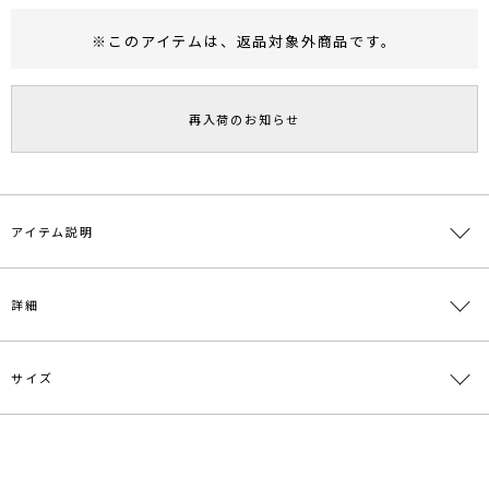
※このアイテムは、
返品対象外商品
です。
RUNWAY Passport
ポイント
旧 MS PASSPORTポイント
再入荷のお知らせ
85
ポイント獲得
ポイントについて
アイテム説明
フロントに施されたラッフルディティールが女性らしい印象のマーメ
詳細
イドスカート。歩くたびに揺れる裾とフリルが華やかさがあり魅力
的。涼しげな夏らしい軽い素材を使用し、ウエストは後ろのみゴム仕
様なので快適な履き心地。トップスはインスタイルがオススメです。
サイズ
素材
表地:ポリエステル85％ レーヨン13％ ポリウレ
タン2％ 裏地:ポリエステル100％
原産国
中国
サイズ
ウエスト
総丈
重さ
S
最小62cm 最大72cm
89cm
約418g
メーカー品
0321408007