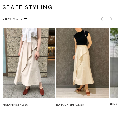
番
STAFF STYLING
M
最小65cm 最大76cm
90cm
約444g
ウエスト：一部ゴム仕様 付属：予備ボタン１個
ボトムス
スカート
カテゴリー
VIEW MORE
サイズガイド
RUNA 
MASAKI KISE / 168cm
RUNA ONISHI / 163cm