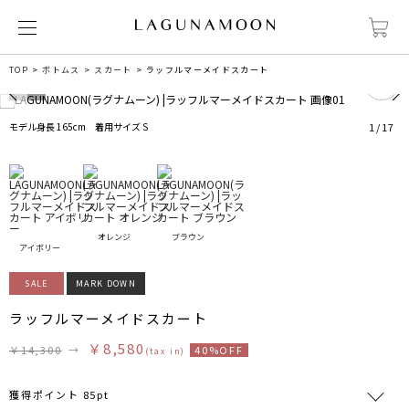
0
TOP
ボトムス
スカート
ラッフルマーメイドスカート
モデル身長 165cm 着用サイズ S
1
/
17
オレンジ
ブラウン
アイボリー
SALE
MARK DOWN
ラッフルマーメイドスカート
￥8,580
￥14,300
→
40%OFF
(tax in)
獲得ポイント 85pt