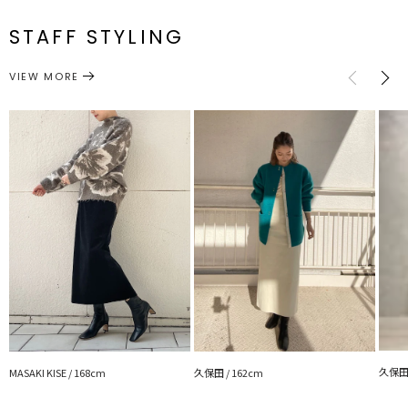
■スタイリングポイント
S
64cm
85cm
94cm
約474g
メーカー品
0321608003
・ハイウエストデザインなのでトップスはINしたスタイリングがお
番
STAFF STYLING
すすめ
M
66cm
89cm
96cm
約508g
・重みのあるコーデュロイ素材なので合わせるトップスはシンプルな
スリット：[S]33.5cm[M]34.5cm
ボトムス
スカート
アイテムでもOK！
カテゴリー
VIEW MORE
サイズガイド
---------------------------------------------------
透け感：なし
裏地：あり
生地の厚さ：厚手
洗濯：×
伸縮性：ウエスト後ろゴム仕様
ポケット：あり
ジップ：サイド
---------------------------------------------------
▼スタイリングおすすめITEM▼
アウター一覧はこちら
トップス一覧はこちら
シューズ一覧はこちら
アクセサリー一覧はこちら
バック一覧はこちら
久保田 
MASAKI KISE / 168cm
久保田 / 162cm