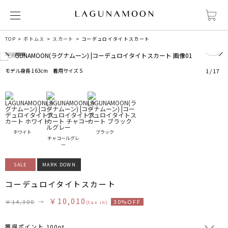
0
TOP
ボトムス
スカート
コーデュロイタイトスカート
モデル身長 163cm 着用サイズ S
1
/
17
ホワイト
ブラック
チャコールグレ
ー
SALE
MARK DOWN
コーデュロイタイトスカート
￥10,010
￥14,300
→
30%OFF
(tax in)
獲得ポイント 100pt