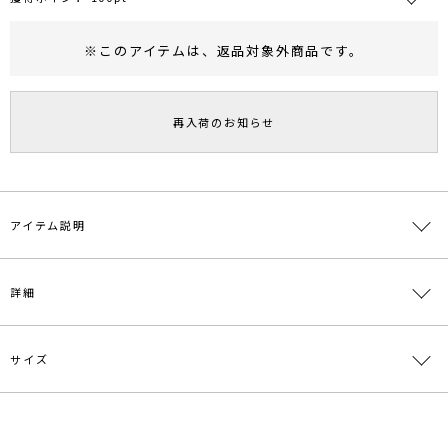
※このアイテムは、
返品対象外商品
です。
RUNWAY Passport
ポイント
旧 MS PASSPORTポイント
再入荷のお知らせ
100
ポイント獲得
ポイントについて
アイテム説明
■デザインポイント
詳細
伸縮性のあるコーデュロイを使用した動きやすさを兼ね揃えたスカー
ト。
細幅のコーデュロイがカジュアルになりすぎずに着用いただけます。
すっきりとしたタイトシルエットなのでボリュームのあるデザイント
サイズ
素材
表地:綿99％ ポリウレタン1％ 裏地:ポリエステル
ップスとスタイリングがオススメです。
95％ ポリウレタン5％
同素材を使用したブラウスの展開もありセットアップでモダンに着こ
なしても◎
原産国
中国
サイズ
ウエスト
ヒップ
総丈
重さ