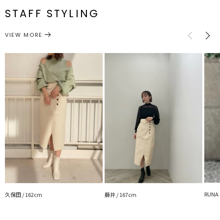
S
84cm
83cm
約316g
ピッタリ
62cm 最大
スリッ
74cm
ト:21cm
STAFF STYLING
・女性らしいニットTOPSを合わせればフェミニンなスタイリングに
一部ゴム仕
付属:予備
様:最小
ボタン1個
ボトムス
スカート
も◎
カテゴリー
M
88cm
84cm
約332g
64cm 最大
スリッ
76cm
ト:22cm
VIEW MORE
---------------------------------------------------
サイズガイド
透け感：なし
裏地：なし
洗濯：手洗い可
伸縮性：後ろゴム仕様
ポケット：なし
ジップ：なし
---------------------------------------------------
▼スタイリングおすすめITEM▼
アウター一覧はこちら
トップス一覧はこちら
シューズ一覧はこちら
アクセサリー一覧はこちら
バック一覧はこちら
RUNA 
久保田 / 162cm
藤井 / 167cm