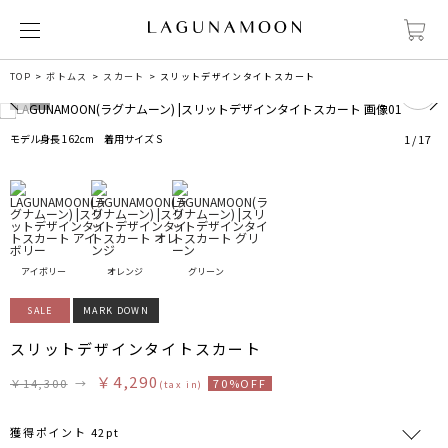
0
TOP
ボトムス
スカート
スリットデザインタイトスカート
モデル身長 162cm 着用サイズ S
1
/
17
アイボリー
オレンジ
グリーン
SALE
MARK DOWN
スリットデザインタイトスカート
￥4,290
￥14,300
→
70%OFF
(tax in)
獲得ポイント 42pt