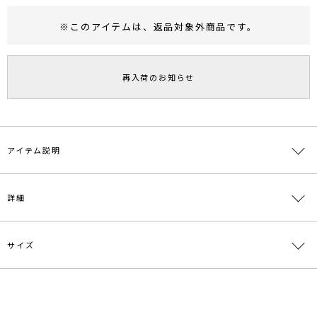
※このアイテムは、
返品対象外商品
です。
RUNWAY Passport
ポイント
旧 MS PASSPORTポイント
再入荷のお知らせ
42
ポイント獲得
ポイントについて
アイテム説明
■デザインポイント
詳細
ストレッチ性優れた素材に後ろをゴム仕様にし、着心地良く仕上げま
した。
フロントのスリットで抜け感をプラス。
細身のラインながらも歩きやすいデザインです。
サイズ
素材
-
ハイウエストの設定なのでトップスはインすることで全体的にスッキ
リと見せてくれスタイルアップ効果があります。
原産国
中国
サイズ
ウエスト
ヒップ
総丈
その他
重さ
■スタイリングポイント
メーカー品
0322108008
一部ゴム仕
付属:予備
・粗野でナチュラルな印象の生地を使用しているのでデイリー使いに
様:最小
ボタン1個
番