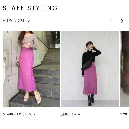
M
90cm
92cm
約302g
67cm 最大
ト:37.5cm
73cm
メーカー品
0323208004
STAFF STYLING
※詳細画像が正規の商品となります。
番
サイズガイド
---------------------------------------------------
VIEW MORE
ボトムス
スカート
透け感：なし
カテゴリー
裏地：あり
生地の厚さ：普通
洗濯：×
伸縮性：ウエスト後ろゴム仕様
ポケット：なし
ジップ：バック
---------------------------------------------------
▼スタイリングおすすめITEM▼
アウター一覧はこちら
トップス一覧はこちら
シューズ一覧はこちら
アクセサリー一覧はこちら
【知って得する便利機能◎ 】
■商品のお気に入り登録
再入荷時、ラスト１点の時、セール開始時にお知らせします。
久保田 
MISAKI KUBO / 157cm
藤井 / 167cm
■ブランドのお気に入り登録
新商品やセール情報など、いち早くお得な情報をゲット！