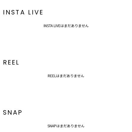
ぜひご活用ください！
※着用画像はフラッシュの加減で実際の製品と色味等が異なる場合が
INSTA LIVE
ございますので、
生地のズームアップ画像をご確認ください。
※ご利用の端末画面の設定により実際の商品と色味が異なる場合がご
INSTA LIVEはまだありません
ざいます。
REEL
REELはまだありません
SNAP
SNAPはまだありません