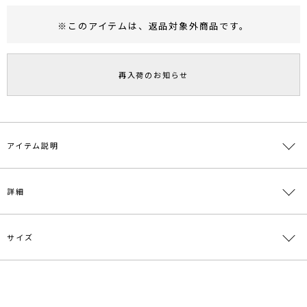
※このアイテムは、
返品対象外商品
です。
RUNWAY Passport
ポイント
旧 MS PASSPORTポイント
再入荷のお知らせ
82
ポイント獲得
ポイントについて
アイテム説明
■デザインポイント
詳細
サイドにウェーブレースを施したタイトスカート。
ハイウエストですっきりとしたシルエットのタイトスカートは、スタ
イルアップ効果のある一着。
同素材でジレの展開があり、セットアップでの着こなしも可能です。
サイズ
素材
表地:ポリエステル100％ 別布:ナイロン100％ レ
ース 上糸:ポリエステル100％ 下糸:ポリエステル
■スタイリングポイント
100％ 裏地:ポリエステル100％
・両サイドのウェーブレースを際立たせてくれるシンプルなトップス
サイズ
ウエスト
ヒップ
総丈
その他
重さ
合わせがおすすめ
原産国
中国
一部ゴム仕
・同素材のジレとセットアップでの着用〇
様:最小
スリッ