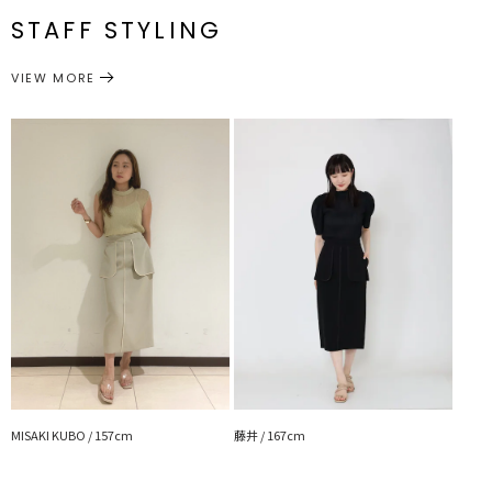
番
STAFF STYLING
M
-
-
-
---------------------------------------------------
透け感：なし
ボトムス
スカート
カテゴリー
サイズガイド
VIEW MORE
裏地：あり
生地の厚さ：普通
洗濯：×
伸縮性：ウエスト後ろゴム仕様
ポケット：あり
ジップ：バック
---------------------------------------------------
▼スタイリングおすすめITEM▼
アウター一覧はこちら
トップス一覧はこちら
ボトムス一覧はこちら
シューズ一覧はこちら
アクセサリー一覧はこちら
【知って得する便利機能◎ 】
MISAKI KUBO / 157cm
藤井 / 167cm
■商品のお気に入り登録
再入荷時、ラスト１点の時、セール開始時にお知らせします。
■ブランドのお気に入り登録