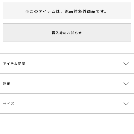
※このアイテムは、
返品対象外商品
です。
RUNWAY Passport
ポイント
旧 MS PASSPORTポイント
再入荷のお知らせ
55
ポイント獲得
ポイントについて
アイテム説明
■デザインポイント
詳細
ペプラムデザインのトレンドのデザインスカート。
スタイルアップが叶うIラインシルエットを採用し、
素材は膨らみのあるボディーラインを拾いにくい上品な素材を使用。
サイズ
ON/OFF両方で活躍するアイテムです。
素材
ポリエステル92％ポリウレタン8％裏地ポリエス
テル100％
■スタイリングポイント
原産国
中国
サイズ
ウエスト
ヒップ
総丈
・ON/OFFどちらにも活躍してくれる。
S
-
-
-
・デザイン性があるスカートはシンプルなトップス合わせがおすすめ
メーカー品
0323308002