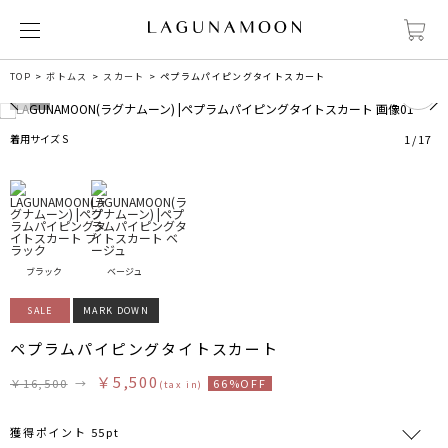
0
TOP
ボトムス
スカート
ペプラムパイピングタイトスカート
着用サイズ S
1
/
17
ブラック
ベージュ
SALE
MARK DOWN
ペプラムパイピングタイトスカート
￥5,500
￥16,500
→
66%OFF
(tax in)
獲得ポイント 55pt