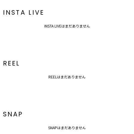
新商品やセール情報など、いち早くお得な情報をゲット！
ぜひご活用ください！
INSTA LIVE
INSTA LIVEはまだありません
※着用画像はフラッシュの加減で実際の製品と色味等が異なる場合が
ございますので、
生地のズームアップ画像をご確認ください。
※ご利用の端末画面の設定により実際の商品と色味が異なる場合がご
ざいます。
REEL
REELはまだありません
SNAP
SNAPはまだありません