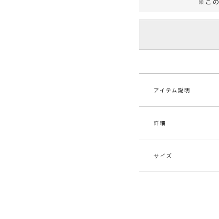
※こ
アイテム説明
詳細
＼まもなく再入荷！
モノトーンの花柄な
忙しい朝の味方！幅
サイズ
素材
ポリ
■デザインポイント
線描きのボタニカル
原産国
中
表面に凹凸感のある
サイズ
ています。
メーカー品
032
バックスタイルのク
S
一部ゴム仕
番