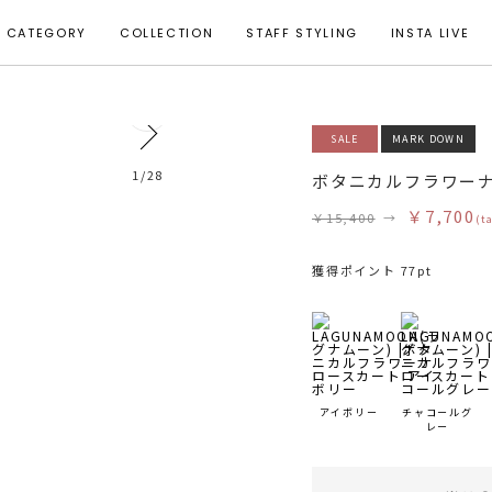
CATEGORY
COLLECTION
STAFF STYLING
INSTA LIVE
0
SALE
MARK DOWN
モデル身長 152cm 着用サイズ S
1
/
28
ボタニカルフラワー
￥7,700
￥15,400
→
(t
獲得ポイント 77pt
アイボリー
チャコールグ
レー