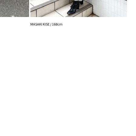
けますよ！
ズは少しタイトに感じたのでMサイズ購入します！
藤井 /
MASAKI KISE / 168cm