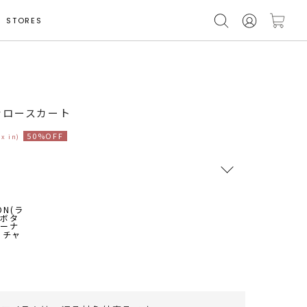
STORES
モデル身長 152cm
ナロースカート
50%OFF
ax in)
RUNWAY Passport
ポイント
旧 MS PASSPORTポイント
77
ポイント獲得
ポイントについて