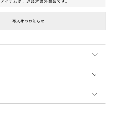
のアイテムは、
返品対象外商品
です。
再入荷のお知らせ
！／
ので飽きがこない
広いスタイリングができる優秀アイテム
エステル100%
柄が夏らしい印象のナロースカート。
国
楊柳生地にプリントすることで柄にニュアンスを与え
ウエスト
ヒップ
総丈
重さ
3408010
ルミ釦がデザインのアクセントに。
様:64～70cm
92cm
92cm
約200g