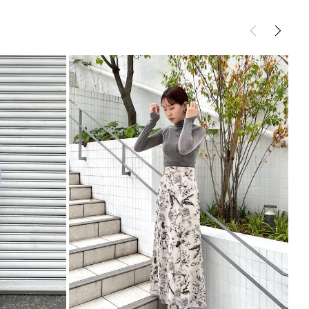
ント
様:66～72cm
95cm
96cm
約216g
トムス
スカート
はオーバーサイズなTOPSと合わせるとバランスよ
サイズガイド
で、花柄も大人っぽく着たい方におすすめ
マーニットと合わせ、秋口にはテーラードジャケット
ども相性◎
クロップド丈のニットも大人かわいいスタイリングに
----------------------------
様
----------------------------
ト
サイズ着用
ボタニカル柄は大人っぽく上品な印象！
ので春夏にぴったりです！
すめのアイテムです。
サイズ着用
ボタニカル柄のスカートがリバイバル！
、よりオールシーズン着やすいスカートに。
ットで、マーメイドスカートとは違ったシルエットの