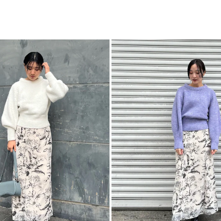
■スタイリングポイ
M
一部ゴム仕
ボ
・腰回りが気になる方
カテゴリー
く着こなせます
・線画プリントなの
・夏はブラウスやサ
やざっくりニットな
ハイウエストなので
-----------------------
透け感：あり
裏地：あり
生地の厚さ：薄手
洗濯：×
伸縮性：後ろゴム仕
ポケット：なし
ジップ：バック
-----------------------
■STAFF着用コメン
STAFF／157cm S
ニュアンス感のある
楊柳素材で涼し気な
旅行やデートにおす
STAFF／166cm S
昨年人気の高かった
素材の質感が変わり
綺麗なナローシルエ