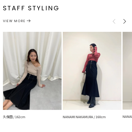
どんなアイテムとの相性も抜群
一部ゴム仕様:68～
STAFF STYLING
M
92cm
95.5cm
約386g
76cm
・デイリースタイリングに使いやすいコットン素材
ボトムス
スカート
カテゴリー
サイズガイド
---------------------------------------------------
VIEW MORE
透け感：アイボリーあり
裏地：なし
生地の厚さ：薄手
洗濯：×
伸縮性：ストレッチ素材
ポケット：なし
ジップ：フロント
---------------------------------------------------
■STAFF着用コメント
STAFF/164cm Mサイズ着用
ストレッチが効いているので着心地バツグン！
動きやすいのでお出掛けにピッタリなのでこれからの季節に活躍しそ
うです！
素材はカジュアルなコットン地ですが、シルエットがキレイめなマー
メイドデザインなので通勤にも使えそうです！
NANAM
久保田 / 162cm
NANAMI NAKAMURA / 160cm
STAFF/166cm Sサイズ着用
フロントのZIPデザインがポイントのスカートはどんなトップスにも