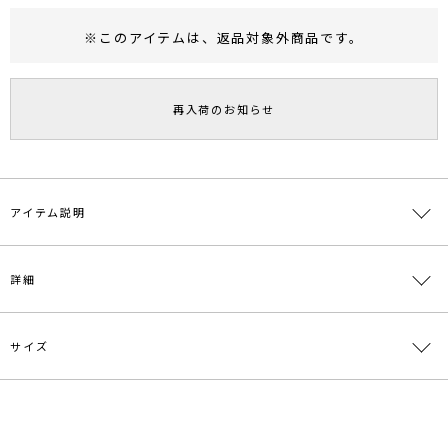
※このアイテムは、
返品対象外商品
です。
RUNWAY Passport
ポイント
旧 MS PASSPORTポイント
再入荷のお知らせ
77
ポイント獲得
ポイントについて
アイテム説明
＼人気アイテムのため再生産決定／
詳細
■デザインポイント
ストレッチ性のあるコットン素材を使用したマーメイドスカート。
サイズ
フロントのZIPデザインアクセントがポイントのカジュアルスカー
素材
綿97% ポリウレタン3%
ト。
シルエットはマーメイドなので女性らしく着ていただけます。
原産国
中国
サイズ
ウエスト
ヒップ
総丈
重さ
■スタイリングポイント
メーカー品
0323508011
一部ゴム仕様:63～
・着回ししやすいデザインなので、TOPSはニットやブラウスなど、
S
89cm
91cm
約360g
番
71cm