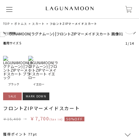
0
TOP
ボトムス
スカート
フロントZIPマーメイドスカート
着用サイズ S
1
/
14
ブラック
イエロー
SALE
MARK DOWN
フロントZIPマーメイドスカート
￥7,700
￥15,400
→
50%OFF
(tax in)
獲得ポイント 77pt