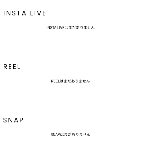
ジップ：バック
---------------------------------------------------
INSTA LIVE
【知って得する便利機能◎ 】
INSTA LIVEはまだありません
■商品のお気に入り登録
再入荷時、ラスト１点の時、セール開始時にお知らせします。
■ブランドのお気に入り登録
新商品やセール情報など、いち早くお得な情報をゲット！
ぜひご活用ください！
REEL
※着用画像はフラッシュの加減で実際の製品と色味等が異なる場合が
ございますので、
REELはまだありません
生地のズームアップ画像をご確認ください。
※ご利用の端末画面の設定により実際の商品と色味が異なる場合がご
ざいます。
SNAP
SNAPはまだありません