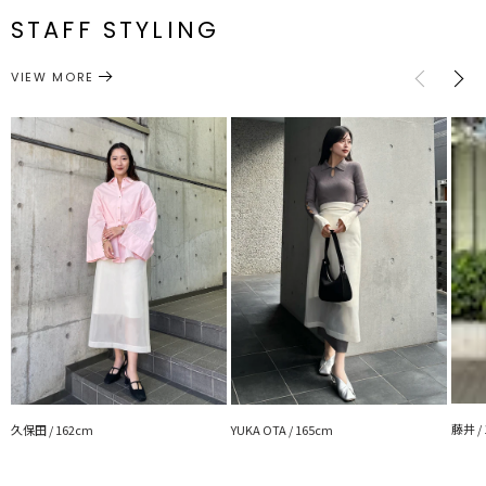
番
スリッ
STAFF STYLING
M
65cm
93cm
94.5cm
約198g
【仕様変更箇所】
ト:35cm
ウエスト端：4センチ大きくなります
ボトムス
スカート
カテゴリー
※詳細画像が正規の商品となります。
サイズガイド
VIEW MORE
■スタイリングポイント
・存在感のあるデザインなのでシンプルなトップスと合わせるのがお
すすめ
・足元はパンプスやヒールで上品に
■おすすめTOPS
・ワイドスリーブハートボタンシャツ
・タックスリーブシフォンブラウス
・アシンメトリードレープフレアスリーブニット
■おすすめ春のアウター
・ショートデニムジャケット
・バイカラーボタンジャケット
---------------------------------------------------
透け感：あり
裏地：あり
生地の厚さ：普通
藤井 /
久保田 / 162cm
YUKA OTA / 165cm
洗濯：手洗い可
伸縮性：なし
ポケット：なし