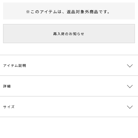
※このアイテムは、
返品対象外商品
です。
RUNWAY Passport
ポイント
旧 MS PASSPORTポイント
再入荷のお知らせ
66
ポイント獲得
ポイントについて
アイテム説明
腰高なハイウエスト設定で履くだけでスタイルアップ効果
詳細
春らしいシアーな素材感がオフィスカジュアルも洗練された印象に
■デザインポイント
サイズ
透け感のあるダンボールニット素材がトレンドライクなペンシルスカ
素材
表側:ポリエステル100％ 裏側:ポリエステル
ート。
100％
穿いたときに裾部分から程よく脚が透ける裏地の丈にして、抜け感を
演出しました。
原産国
中国
サイズ
ウエスト
ヒップ
総丈
その他
重さ
オーバーサイズのシャツやカットソーと合わせて女性らしい抜け感の
あるスタイリングがオススメです。
スリッ
S
64cm
90cm
92cm
約186g
メーカー品
0324108008
ト:34cm