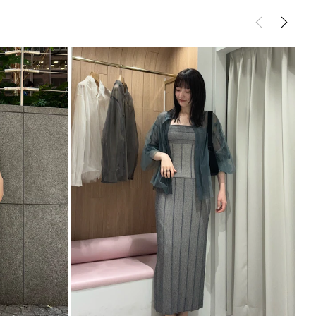
ールとのセットアップ
トムス
スカート
のトップスと合わせるのもおすすめです
サイズガイド
----------------------------
----------------------------
能◎ 】
登録
点の時、セール開始時にお知らせします。
入り登録
など、いち早くお得な情報をゲット
シュの加減で実際の製品と色味等が異なる場合がござ
画像をご確認ください。
の設定により実際の商品と色味が異なる場合がござい