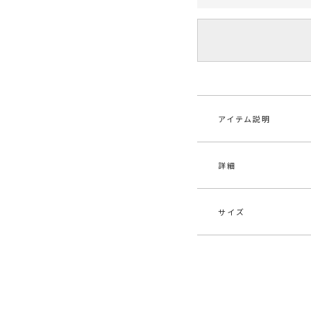
アイテム説明
詳細
■デザインポイント
2色の糸を使用した
縦ラインが身体をス
ストレッチ性に優れ
サイズ
アタリや透けも気に
素材
表地
同じ糸を使用したキャ
エス
【仕様変更箇所】
原産国
中
サイズ
ウエスト見返しリブ
※詳細画像が正規の
S
ゴム仕様
メーカー品
032
番
■スタイリングポイ
M
ゴム仕様