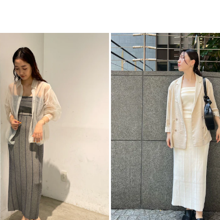
・同素材のキャミソ
ボ
・ルーズシルエット
カテゴリー
-----------------------
透け感：なし
裏地：あり
生地の厚さ：普通
洗濯：-
伸縮性：あり
ジップ：なし
ポケット：なし
-----------------------
【知って得する便利機
■商品のお気に入り
再入荷時、ラスト１
■ブランドのお気に
新商品やセール情報
ぜひご活用ください
※着用画像はフラッ
いますので、
生地のズームアップ
※ご利用の端末画面
ます。