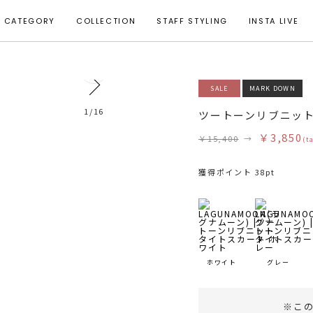
CATEGORY
COLLECTION
STAFF STYLING
INSTA LIVE
0
SALE
MARK DOWN
モデル身長 162cm 着用サイズ S
1
/
16
ツートーンリブニッ
￥3,850
￥15,400
→
(t
獲得ポイント 38pt
ホワイト
グレー
※こ