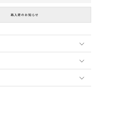
再入荷のお知らせ
ツートーンリブが立体感を表現したタイトスカート。
ッキリと細見えさせてくれます。
ており履き心地が良く、裏地も付いているので下着の
することなく着ていただけます。
:綿56％ ナイロン42％ ポリウレタン2％ 裏地:ポリ
ミソールもあるのでSETUPでも着用可能です。
テル100％
国
ウエスト
ヒップ
総丈
重さ
に変更になります。
商品となります。
:66～104cm
82cm
87cm
約460g
4308009
ント
:67～105cm
85cm
91cm
約492g