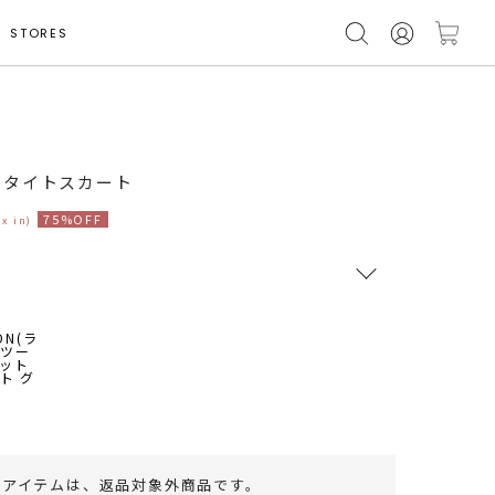
STORES
モデル身長 162cm
トタイトスカート
75%OFF
ax in)
RUNWAY Passport
ポイント
旧 MS PASSPORTポイント
38
ポイント獲得
のアイテムは、
返品対象外商品
です。
ポイントについて