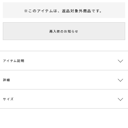
※このアイテムは、
返品対象外商品
です。
RUNWAY Passport
ポイント
旧 MS PASSPORTポイント
再入荷のお知らせ
53
ポイント獲得
ポイントについて
アイテム説明
着まわし力抜群な好印象スカート
詳細
■デザインポイント
ウエストのアシンメトリーデザインがスタイリングのアクセントに
ブラウスやニットのインスタイルも思いのままに決まります。
サイズ
ヒップラインが響きにくい、程よいマーメイドデザインで
素材
表地:ポリエステル98％ ポリウレタン2％ 裏地:ポ
脚のラインが綺麗に見えるのでスタイルアップしてくれます。
リエステル100％
リネンライクなポリエステル素材を使用し、シワになりにくく穿きや
すいスカートです。
原産国
中国
サイズ
ウエスト
総丈
その他
重さ
春から夏にかけて長い期間楽しめます。
一部ゴム仕様:65～
スリッ
S
86.5cm
約480g
メーカー品
0324408118
72cm
ト:27.5cm