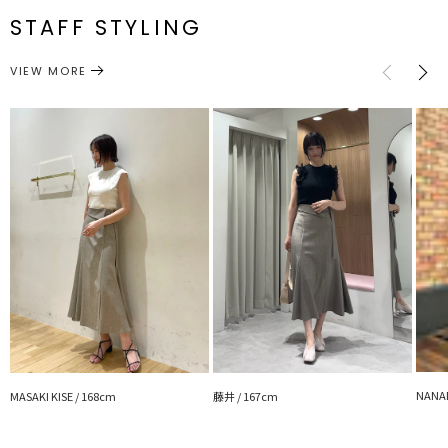
■スタイリングポイント
番
一部ゴム仕様:68～
スリッ
STAFF STYLING
M
90cm
約500g
75cm
ト:28cm
・オフィススタイルにピッタリな女性らしい印象のスカート
・シンプルなニットTOPSやブラウスとの相性〇
ボトムス
スカート
カテゴリー
サイズガイド
VIEW MORE
---------------------------------------------------
透け感：なし
裏地：あり
生地の厚さ：普通
洗濯：手洗い可
伸縮性：ウエスト後ろゴム仕様
ポケット：なし
ジップ：バック
---------------------------------------------------
【知って得する便利機能◎ 】
■商品のお気に入り登録
再入荷時、ラスト１点の時、セール開始時にお知らせします。
■ブランドのお気に入り登録
新商品やセール情報など、いち早くお得な情報をゲット！
ぜひご活用ください！
NANAM
MASAKI KISE / 168cm
藤井 / 167cm