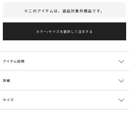
※このアイテムは、
返品対象外商品
です。
RUNWAY Passport
ポイント
旧 MS PASSPORTポイント
カラー/サイズを選択して注文する
49
ポイント獲得
ポイントについて
アイテム説明
■デザインコメント
詳細
フェイクラップデザインとアシンメトリーデザインがモダンな印象の
スカート。
タックを効かせたIラインシルエットとハイウエストが腰の位置を高
サイズ
く、脚のラインを綺麗に見せます。
素材
表地:綿80％ ナイロン16％ ポリウレタン4％ 裏
すっきりとしたトップスと相性が良いアイテムです。
地:ポリエステル100％
【仕様変更箇所】
ウエストの重なりが3センチ深くなります。後ろスリット1センチ深
原産国
中国
サイズ
ウエスト
総丈
その他
重さ
くなります。
スリット:27.5cm
一部ゴム仕
S
92.5cm
付属:予備ボタン2
約280g
※詳細画像が正規の商品となります。
メーカー品
0324508000