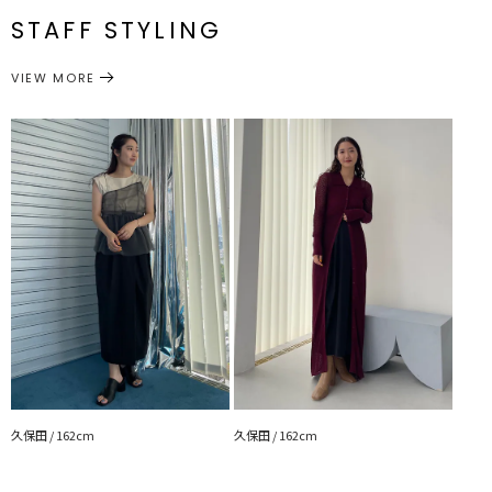
様:63～68cm
個
■スタイリングポイント
番
STAFF STYLING
一部ゴム仕
スリット:29cm 付
M
95.5cm
約300g
様:64～69cm
属:予備ボタン2個
・オフィススタイルにピッタリな女性らしい印象のスカート
・シンプルなニットトップスやブラウスとの相性〇
ボトムス
スカート
カテゴリー
サイズガイド
VIEW MORE
---------------------------------------------------
透け感：なし
裏地：あり
生地の厚さ：普通
洗濯：×
伸縮性：なし
ジップ：あり
ポケット：なし
---------------------------------------------------
【知って得する便利機能◎ 】
■商品のお気に入り登録
再入荷時、ラスト１点の時、セール開始時にお知らせします。
■ブランドのお気に入り登録
新商品やセール情報など、いち早くお得な情報をゲット！
ぜひご活用ください！
※着用画像はフラッシュの加減で実際の製品と色味等が異なる場合が
ございますので、
生地のズームアップ画像をご確認ください。
久保田 / 162cm
久保田 / 162cm
※ご利用の端末画面の設定により実際の商品と色味が異なる場合がご
ざいます。