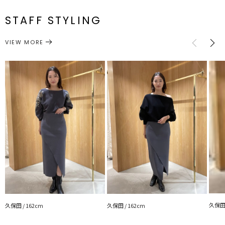
S
ゴム仕様:68～80cm
82cm
89cm
約520g
番
■スタイリングポイント
STAFF STYLING
・同素材のニットプルオーバーとセットアップで◎
M
ゴム仕様:71～83cm
85cm
92cm
約562g
ボトムス
スカート
・ビッグシルエットのニットなどをアウトしてゆるっとしたスタイリ
カテゴリー
ングに仕上げるのがおすすめ
サイズガイド
VIEW MORE
-------------------------------------------------
透け感：なし
裏地：なし
生地の厚さ：普通
洗濯：✕
伸縮性：あり
ジップ：なし
ポケット：なし
-------------------------------------------------
【知って得する便利機能◎ 】
■商品のお気に入り登録
再入荷時、ラスト１点の時、セール開始時にお知らせします。
■ブランドのお気に入り登録
新商品やセール情報など、いち早くお得な情報をゲット
ぜひご活用ください
久保田 
久保田 / 162cm
久保田 / 162cm
※着用画像はフラッシュの加減で実際の製品と色味等が異なる場合が