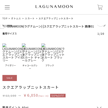
8
TOP
ボトムス
スカート
スクエアラップニットスカート
着用サイズ S
1
/
20
アイボリー
チャコールグレ
ブラック
ー
SALE
スクエアラップニットスカート
￥6,050
￥12,100
→
50%OFF
(tax in)
獲得ポイント 60pt