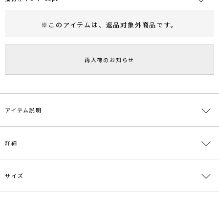
※このアイテムは、
返品対象外商品
です。
RUNWAY Passport
ポイント
旧 MS PASSPORTポイント
再入荷のお知らせ
60
ポイント獲得
ポイントについて
アイテム説明
■デザインポイント
詳細
ラップデザインで裾のカッティングが女性らしさを引き立ててくれる
ニットスカート。
しっかりしたストレッチ性のあるハイツイスト糸の編地でフォルム感
を綺麗に表現したアイテム。
サイズ
素材
レーヨン70％ ポリエステル30％
レーヨン混の糸を使用し風合いも良い仕上がりになっています。
原産国
中国
◆シリーズアイテム
サイズ
ウエスト
ヒップ
総丈
重さ
・032452613301 ウエストリブ2WAYニットプルオーバー
メーカー品
0324508134