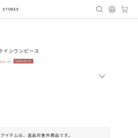
STORES
着用サイズ S
ラインワンピース
50%OFF
(tax in)
RUNWAY Passport
ポイント
旧 MS PASSPORTポイント
132
ポイント獲得
のアイテムは、
返品対象外商品
です。
ポイントについて