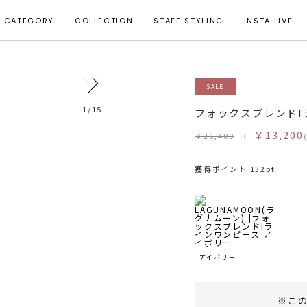
CATEGORY
COLLECTION
STAFF STYLING
INSTA LIVE
12
SALE
着用サイズ S
1
/
15
フォックスブレンドI
￥13,200
￥26,400
→
獲得ポイント 132pt
アイボリー
※こ