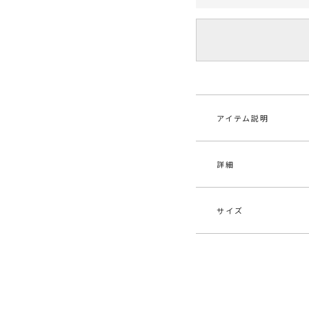
アイテム説明
詳細
■デザインポイント
ゆるふわで叶える"大
ファーのような毛足
サイズ
くれるアイテムです
素材
上身
思わず触れたくなる
下身
くれ、
保温性も高く、チク
原産国
ベ
サイズ
裄丈
ト。
腰高な位置で切り替
S
74.5c
メーカー品
032
トップスの女性らし
番
さを計算した大人フ
M
77.5c