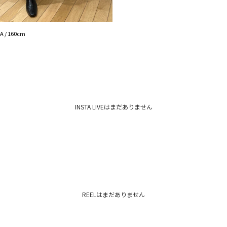
ポケット：なし
-----------------------
【知って得する便利機
 / 160cm
■商品のお気に入り
再入荷時、ラスト１
■ブランドのお気に
新商品やセール情報
ぜひご活用ください
※着用画像はフラッ
INSTA LIVEはまだありません
いますので、
生地のズームアップ
※ご利用の端末画面
ます。
REELはまだありません