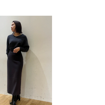
ワ
■スタイリングポイ
カテゴリー
・ジャケットやコー
・厚底のローファー
ョートブーツやパン
・ショートコートや
■おすすめアウター
・シャギーハーフコ
・ノーカラーウール
・【WEB限定カラー
■フォックスブレン
・フォックスブレン
・フォックスブレンド
・フォックスブレンド
-----------------------
透け感：なし
裏地：なし
生地の厚さ：普通
洗濯：×
伸縮性：あり
ジップ：なし