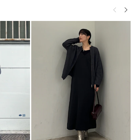
ップス
カーディガン/ボレロ
サイズガイド
ント
を活かすなら、レザースカートやチュールスカートな
ムが相性◯
パンツ合わせでオフィスカジュアルコーデも簡単に完
合わせが旬な雰囲気に、大人っぽく見せたいときはシ
プスがおすすめ
チュールスカート
レアスカート
パンツ
ドシリーズ
ドショートニットプルオーバー
Iラインワンピース
ZIPカーディガン
----------------------------