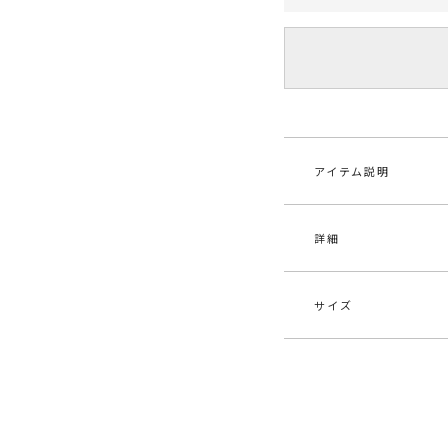
アイテム説明
詳細
■デザインポイント
ファーのような毛足
思わず触れたくなる
サイズ
ます。
素材
ナイ
保温性も高く、チク
ト。
原産国
ベ
ビッグシルエットで
サイズ
バスト
力。
メーカー品
032
Iラインのニットワ
F
112c
番
き、
デニムパンツでカジ