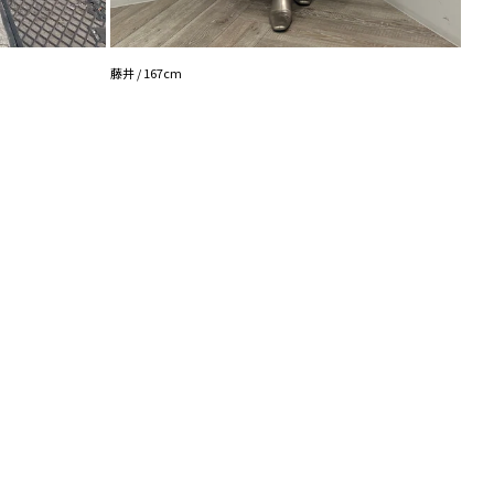
---------------------------
NANA
藤井 / 167cm
能◎ 】
登録
点の時、セール開始時にお知らせします。
入り登録
など、いち早くお得な情報をゲット！
！
シュの加減で実際の製品と色味等が異なる場合がござ
画像をご確認ください。
の設定により実際の商品と色味が異なる場合がござい