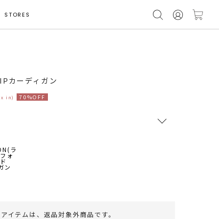
STORES
モデル身長 165cm
IPカーディガン
70%OFF
ax in)
RUNWAY Passport
ポイント
旧 MS PASSPORTポイント
72
ポイント獲得
のアイテムは、
返品対象外商品
です。
ポイントについて