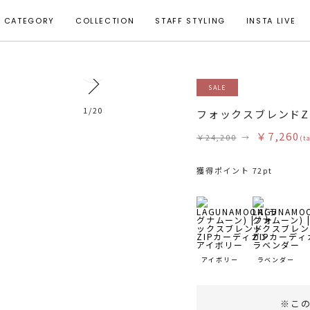
CATEGORY
COLLECTION
STAFF STYLING
INSTA LIVE
20
SALE
モデル身長 165cm 着用サイズ F
1
/
20
フォックスブレンドZ
￥7,260
￥24,200
→
(t
獲得ポイント 72pt
アイボリー
ラベンダー
※こ