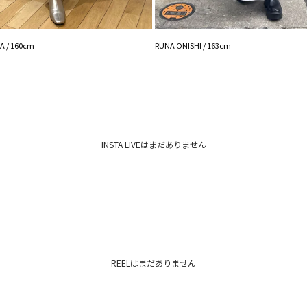
ジップ：あり
ポケット：なし
-----------------------
 / 160cm
RUNA ONISHI / 163cm
【知って得する便利機
■商品のお気に入り
再入荷時、ラスト１
■ブランドのお気に
新商品やセール情報
ぜひご活用ください
INSTA LIVEはまだありません
※着用画像はフラッ
いますので、
生地のズームアップ
※ご利用の端末画面
ます。
REELはまだありません