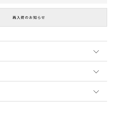
再入荷のお知らせ
で存在感のあるニットカーディガン。
フワッとした柔らかな質感が、身体を優しく包み込み
ロン38％ 羊毛32％ 毛(フォックス)30％
チク感のないストレスフリーな着心地も嬉しいポイン
トナム
トレンドライクなゆったり着用できるサイズ感が魅
着丈
袖丈
肩幅
重さ
4628000
ンピースやスカートなどで女性らしくスタイリングで
m
61cm
51.5cm
50cm
約480g
ュアルにも着こなしが可能なアイテムです。