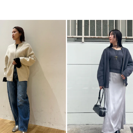
ト
カテゴリー
■スタイリングポイ
・ふわっとした素材
ど女性らしいアイテ
・バイカラーベルト
成
・厚底のローファー
ョートブーツやパン
■おすすめアイテム
・フラワーパターン
・フェイクレザーフ
・
バイカラーベルト
■フォックスブレン
・フォックスブレン
・フォックスブレンド
・フォックスブレンド
-----------------------
透け感：なし
裏地：なし
生地の厚さ：厚手
洗濯：×
伸縮性：あり