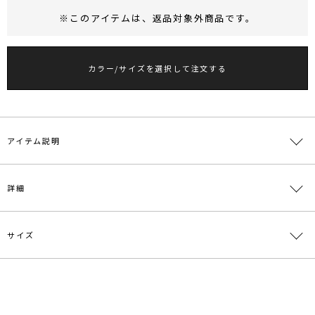
※このアイテムは、
返品対象外商品
です。
RUNWAY Passport
ポイント
旧 MS PASSPORTポイント
カラー/サイズを選択して注文する
46
ポイント獲得
ポイントについて
アイテム説明
■デザインコメント
詳細
トレンド性の高いメタリック素材を使用したスカート。
脚のラインが綺麗に見えるIラインシルエットに設定しています。
カジュアルなトップスで崩したスタイリングや女性らしいデザインの
トップスにもスタイリングいただけます。
サイズ
素材
ポリエステル100％
【仕様変更箇所】
原産国
中国
内釦のサイズと釦ホールのサイズ合わせます。
サイズ
ウエスト
ヒップ
総丈
その他
重さ
※詳細画像が正規の商品となります。
メーカー品
0324608029
一部ゴム仕
スリッ
S
様:64～
85cm
83.5cm
約342g
番
ト:26cm
■スタイリングポイント ・シャツ、ブラウスで綺麗めに合わせるの
69cm