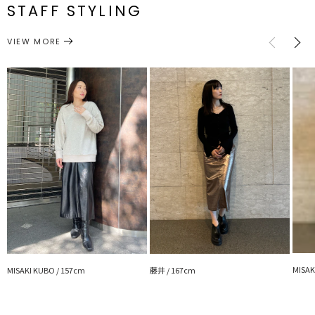
一部ゴム仕
STAFF STYLING
スリッ
が気分
M
様:65～
86cm
86cm
約356g
ト:26.5cm
70cm
ボトムス
スカート
・ルーズシルエットのトップスとゆるっと合わせるのもおすすめ
カテゴリー
VIEW MORE
サイズガイド
------------------------------------------
透け感：なし
裏地：あり
生地の厚さ：薄手
洗濯：×
伸縮性：なし
ポケット：あり
ジップ：あり
---------------------------------------------------
【知って得する便利機能◎ 】
■商品のお気に入り登録
再入荷時、ラスト１点の時、セール開始時にお知らせします。
■ブランドのお気に入り登録
新商品やセール情報など、いち早くお得な情報をゲット
ぜひご活用ください
MISAK
MISAKI KUBO / 157cm
藤井 / 167cm
※着用画像はフラッシュの加減で実際の製品と色味等が異なる場合が
ございますので、
生地のズームアップ画像をご確認ください。
※ご利用の端末画面の設定により実際の商品と色味が異なる場合がご