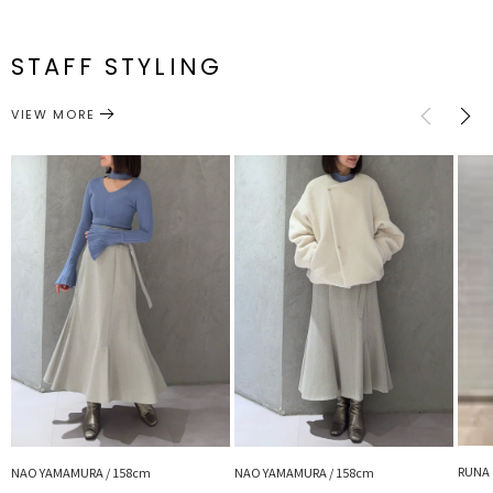
上品で綺麗めに着ていただける素材です。
一部ゴム仕様:63～
S
86cm
88cm
約460g
大人に必要な、きちんと感を表現する要素として
メーカー品
0325108001
70cm
着丈や素材、程よいラインなどたくさん詰まっています。
番
一部ゴム仕様:66～
STAFF STYLING
M
89cm
90cm
約480g
73cm
TOPSの合わせは幅広く、ブラウスやシャツ、リブニットなど
デイリー使い出来るので秋冬の定番スカートとしてクローゼットに追
ボトムス
スカート
カテゴリー
サイズガイド
VIEW MORE
加しておきたい1枚
スタイルアップが叶うマーメイドラインにするために
計算され、作り込まれた無駄のないナローラインは
着るたびストイックになれるので
スタイルキープに一役かってくれます
■スタイリングポイント
・オフィススタイルにピッタリな女性らしい印象のスカート
・シンプルなニットTOPSやブラウスとの相性〇
-------------------------------------------------
透け感：なし
裏地：あり
生地の厚さ：普通
洗濯：×
RUNA 
伸縮性：なし
NAO YAMAMURA / 158cm
NAO YAMAMURA / 158cm