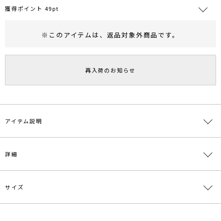
獲得ポイント 49pt
※このアイテムは、
返品対象外商品
です。
RUNWAY Passport
ポイント
旧 MS PASSPORTポイント
再入荷のお知らせ
49
ポイント獲得
ポイントについて
アイテム説明
詳細
”コンサバになりすぎない好印象な上品ツイード ”
■デザインコメント
サイズ
LAGUNAMOON（ラグナムーン）の定番アイテムになっている
素材
表地:ポリエステル76％ レーヨン20％ ポリウレ
ウエストのラペルデザインが目を惹くマーメイドスカート
タン4％ 裏地:ポリエステル100％
やや光沢感のあるヘリンボーンツイードは季節感がありながらも
原産国
中国
サイズ
ウエスト
ヒップ
総丈
重さ