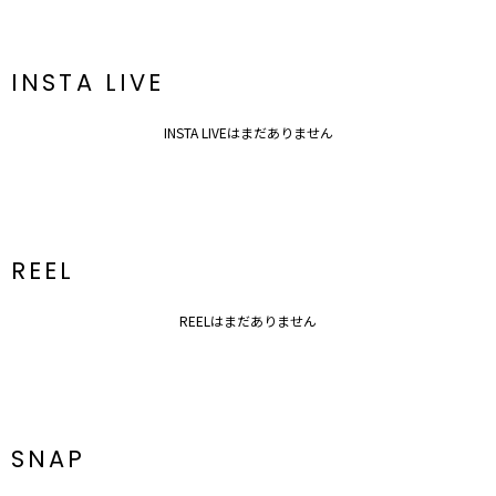
ジップ：あり
ポケット：なし
--------------------------------------------------
INSTA LIVE
【知って得する便利機能◎ 】
INSTA LIVEはまだありません
■商品のお気に入り登録
再入荷時、ラスト１点の時、セール開始時にお知らせします。
REEL
■ブランドのお気に入り登録
REELはまだありません
新商品やセール情報など、いち早くお得な情報をゲット
ぜひご活用ください
SNAP
※着用画像はフラッシュの加減で実際の製品と色味等が異なる場合が
ございます。