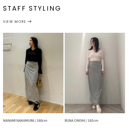
前身頃丈2.5センチほど短くなります。
STAFF STYLING
M
一部ゴム仕様:66～86cm
99cm
約420g
※詳細画像が正規の商品となります。
ボトムス
スカート
カテゴリー
サイズガイド
VIEW MORE
■スタイリングポイント
・シャツとゆるっと合わせるのがこなれ感がありおすすめ
・カジュアルにも女性らしいアイテムにも相性が良く活躍間違いなし
---------------------------------------
透け感：なし
裏地：あり
生地の厚さ：薄手
洗濯：手洗い可
伸縮性：あり
ジップ：あり
ポケット：なし
---------------------------------------
【知って得する便利機能◎ 】
■商品のお気に入り登録
再入荷時、ラスト１点の時、セール開始時にお知らせします。
NANAMI NAKAMURA / 160cm
RUNA ONISHI / 163cm
■ブランドのお気に入り登録
新商品やセール情報など、いち早くお得な情報をゲット！