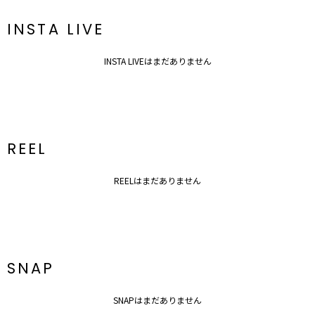
ぜひご活用ください！
INSTA LIVE
※着用画像はフラッシュの加減で実際の製品と色味等が異なる場合が
ございますので、
生地のズームアップ画像をご確認ください。
INSTA LIVEはまだありません
※ご利用の端末画面の設定により実際の商品と色味が異なる場合がご
ざいます。
REEL
REELはまだありません
SNAP
SNAPはまだありません