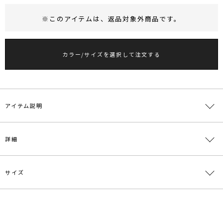
※このアイテムは、
返品対象外商品
です。
RUNWAY Passport
ポイント
旧 MS PASSPORTポイント
カラー/サイズを選択して注文する
27
ポイント獲得
ポイントについて
アイテム説明
【25’SPRING COLLECTION掲載】
詳細
■デザインポイント
程よい厚みと落ち感のあるしなやかなカットソー素材を使用したスカ
サイズ
ート。
素材
レーヨン94％ ポリウレタン6％
アシンメトリーのワンポイントデザインがアクセントになる1枚。
布帛のシャツやテーラードジャケットなどカットソーと対照的な素材
原産国
中国
のアイテムとスタイリングが今季のおすすめです。
サイズ
ウエスト
総丈
重さ
メーカー品
0325208001
S
ゴム仕様:62～82cm
95.5cm
約394g
【仕様変更箇所】
番