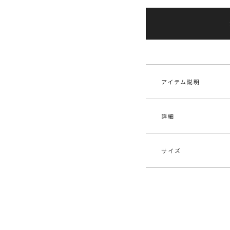
アイテム説明
詳細
■デザインコメント
春らしいシアー感の
裏地付きなので足の
軽やかな素材が季節
サイズ
タイトシルエットの
素材
表地
ルーズなトップスや
ジャケットコーデで
原産国
中
クローゼットにプラ
サイズ
メーカー品
032
シンプルなシルエッ
S
一
番
シアー素材の軽やか
れます。
M
一
ボ
カテゴリー