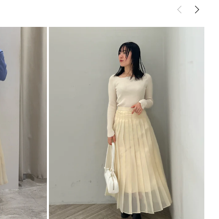
PSと馴染みやすい絶妙なアイボリーと
サイズガイド
すライトグレーの2色展開
のでストレスフリーな穿き心地
も嬉しいポイント
ント
せが旬なスタイリングでおすすめ
合わせでオフィスカジュアルにも◎
---------------------------
---------------------------
能◎ 】
登録
点の時、セール開始時にお知らせします。