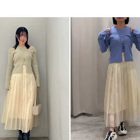
ベーシックかつ、TO
ニュアンスを作り出
後ろウエストゴムな
手洗い可能なところ
■スタイリングポイ
・カラーニット合わ
・シャツ、ブラウス
-----------------------
透け感：少しあり
裏地：あり
生地の厚さ：薄手
洗濯：手洗い可
伸縮性：なし
ジップ：あり
ポケット：なし
-----------------------
【知って得する便利機
■商品のお気に入り
再入荷時、ラスト１