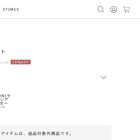
STORES
モデル身長 168cm
ート
75%OFF
ax in)
RUNWAY Passport
ポイント
旧 MS PASSPORTポイント
46
ポイント獲得
のアイテムは、
返品対象外商品
です。
ポイントについて