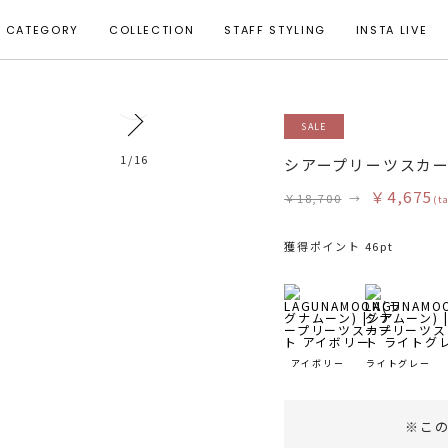
CATEGORY
COLLECTION
STAFF STYLING
INSTA LIVE
5
SALE
モデル身長 168cm 着用サイズ M
1
/
16
シアープリーツスカ
￥4,675
￥18,700
→
(t
獲得ポイント 46pt
アイボリー
ライトグレー
※こ