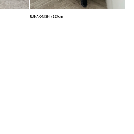
入り登録
など、いち早くお得な情報をゲット
藤井 /
RUNA ONISHI / 163cm
シュの加減で実際の製品と色味等が異なる場合がござ
ださい。
の設定により実際の商品と色味が異なる場合がござい