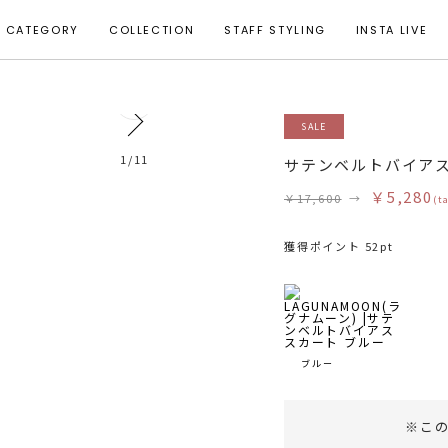
CATEGORY
COLLECTION
STAFF STYLING
INSTA LIVE
0
SALE
1
/
11
サテンベルトバイア
￥5,280
￥17,600
→
(t
獲得ポイント 52pt
ブルー
※こ