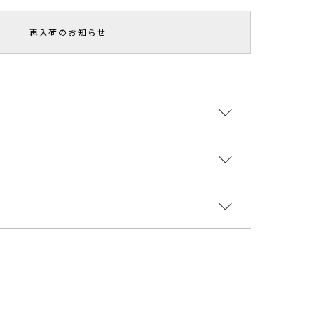
再入荷のお知らせ
国
ウエスト
ヒップ
総丈
5208012
65~
100cm
96.5cm
トムス
スカート
サイズガイド