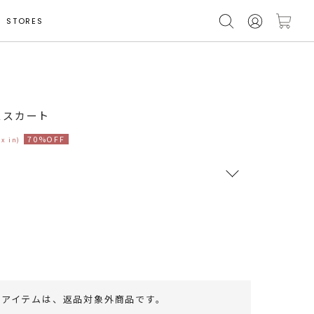
STORES
ススカート
70%OFF
ax in)
RUNWAY Passport
ポイント
旧 MS PASSPORTポイント
52
ポイント獲得
のアイテムは、
返品対象外商品
です。
ポイントについて