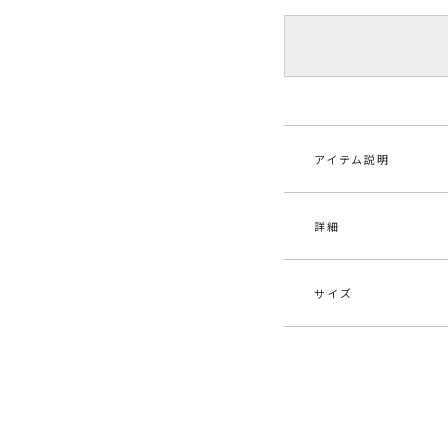
アイテム説明
詳細
サイズ
素材
-
原産国
中
サイズ
メーカー品
032
M
番
ボ
カテゴリー