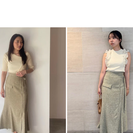
番
・フリルブラウスと
M
一部ゴム仕
・オフィススタイル
ボ
・シンプルなニット
カテゴリー
■同素材のアイテム
・ツイードジップハ
-----------------------
透け感：なし
裏地：あり
生地の厚さ：薄手
洗濯：手洗い可
伸縮性：なし
ポケット：なし
ジップ：あり
-----------------------
【知って得する便利機
■商品のお気に入り
再入荷時、ラスト１
■ブランドのお気に
新商品やセール情報
ぜひご活用ください