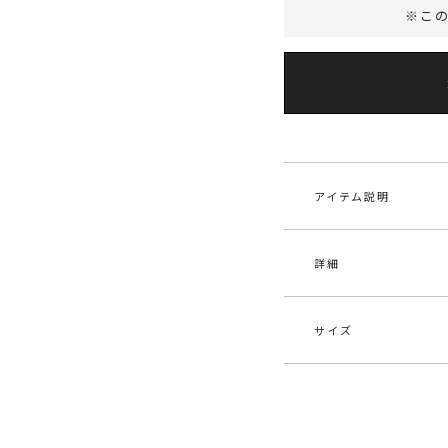
※こ
アイテム説明
詳細
スタイルアップ効果
■デザインコメント
麻調ドライタッチの
サイズ
ートです。
素材
表地
絶妙なミックスカラ
ル1
んと感を併せ持つ上
程良い落ち感と厚み
原産国
中
サイズ
しいシルエットを叶
S
一部ゴム仕
メーカー品
032
■スタイリングポイ