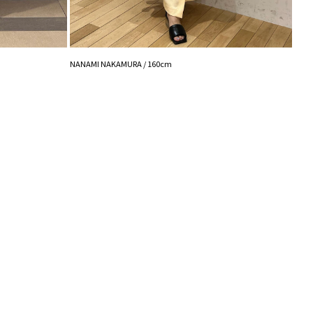
シュの加減で実際の製品と色味等が異なる場合がござ
画像をご確認ください。
の設定により実際の商品と色味が異なる場合がござい
NANA
NANAMI NAKAMURA / 160cm