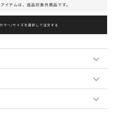
のアイテムは、
返品対象外商品
です。
カラー/サイズを選択して注文する
も抜群な上品ツイードスカート
ツイード素材を使用したラップ風のナローフレアスカ
:ポリエステル93％ レーヨン7％ 裏地:ポリエステ
ーが幅広いトップスにマッチし、カジュアルさときち
00％
品なスカートです。
があり、フィットしながらもボディラインを拾わず美
国
ウエスト
ヒップ
総丈
重さ
えます。
様:66～72cm
88cm
85cm
約452g
5308007
ント