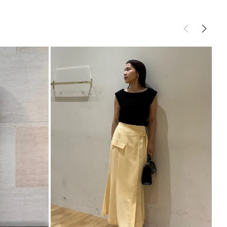
合わせるのがイチ推しのスタイリング
様:68～74cm
91cm
86cm
約478g
にピッタリな女性らしい印象のスカート
トムス
スカート
トップスやブラウスとの相性〇
サイズガイド
はこちら
イウエストワイドパンツ
-------------------
-------------------
能◎ 】
登録
点の時、セール開始時にお知らせします。
入り登録
など、いち早くお得な情報をゲット！
！