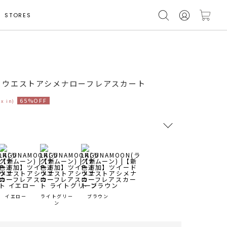
STORES
ドウエストアシメナローフレアスカート
65%OFF
ax in)
RUNWAY Passport
ポイント
旧 MS PASSPORTポイント
イエロー
ライトグリー
ブラウン
57
ポイント獲得
ン
ポイントについて