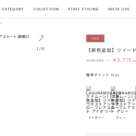
CATEGORY
COLLECTION
STAFF STYLING
INSTA LIVE
ート
26
SALE
1
/
43
【新色追加】ツイー
￥5,775
￥16,500
→
(t
獲得ポイント 57pt
アイボリー
グレー