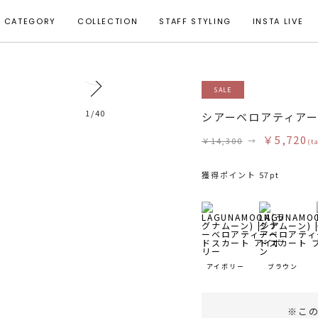
CATEGORY
COLLECTION
STAFF STYLING
INSTA LIVE
15
SALE
モデル身長 163cm 着用サイズ S
1
/
40
シアーベロアティア
￥5,720
￥14,300
→
(t
獲得ポイント 57pt
アイボリー
ブラウン
※こ