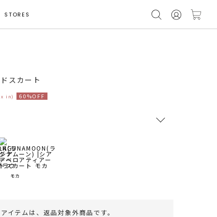
STORES
モデル身長 163cm
ードスカート
60%OFF
ax in)
RUNWAY Passport
ポイント
旧 MS PASSPORTポイント
モカ
57
ポイント獲得
のアイテムは、
返品対象外商品
です。
ポイントについて