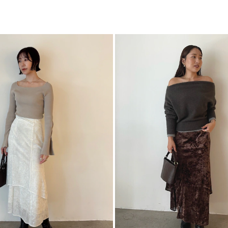
・オフィスカジュア
ボ
・ゆるっとしたトッ
カテゴリー
-----------------------
透け感：裾部分多少
裏地：あり
生地の厚さ：薄手
洗濯：-
伸縮性：なし
ポケット：なし
ジップ：あり
-----------------------
【知って得する便利機
■商品のお気に入り
再入荷時、ラスト１
■ブランドのお気に
新商品やセール情報
ぜひご活用ください
※着用画像はフラッ
いますので、
生地のズームアップ
※ご利用の端末画面