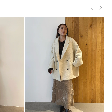
ルにもピッタリな女性らしい印象のスカート
トムス
スカート
プスとのスタイリングがおすすめ
サイズガイド
-------------------
-------------------
能◎ 】
登録
点の時、セール開始時にお知らせします。
入り登録
など、いち早くお得な情報をゲット
シュの加減で実際の製品と色味等が異なる場合がござ
画像をご確認ください。
の設定により実際の商品と色味が異なる場合がござい