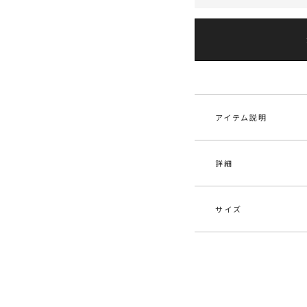
アイテム説明
詳細
■デザインコメント
程よい光沢感が上品
ト。
微起毛のメッシュ素
サイズ
トップスが重くなり
素材
表地
す。
ステ
程よいナローフレア
イテムです。
原産国
中
サイズ
後ろにはベルトデザ
S
一部ゴム仕
メーカー品
032
■スタイリングポイ
番
・タイトシルエット
M
一部ゴム仕