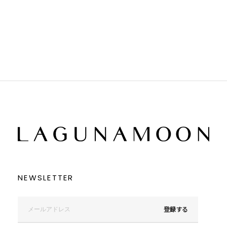
ホワイト
ホワイト
グレー
グレー
ブラック
ブラック
ブラウン
ブラウン
ベージュ
ベージュ
オレンジ
オレンジ
イエロー
イエロー
グリーン
グリーン
ブルー
ブルー
パープル
パープル
レッド
レッド
ピンク
ピンク
ミックス
ミックス
リセット
この条件で絞り込む
NEWSLETTER
登録する