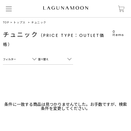
TOP
トップス
チュニック
0
チュニック
（PRICE TYPE：OUTLET価
Items
格）
フィルター
並べ替え
フリーワード
売れ筋順
新着順
CLOSE
おすすめ順
カテゴリ
高い順
条件に一致する商品は見つかりませんでした。お手数ですが、検索
サブカテゴリ
条件を変更してください。
安い順
販売状況
カラー
すべて
すべて