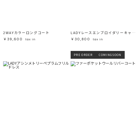
ブラック
ブラック
ブラウン
ブラウン
ベージュ
ベージュ
オレンジ
オレンジ
イエロー
イエロー
グリーン
グリーン
ブルー
ブルー
パープル
パープル
レッド
レッド
2WAYカラーロングコート
LADYレースエンブロイダリーキャミワンピース
ピンク
ピンク
ミックス
ミックス
￥39,600
￥30,800
tax in
tax in
リセット
PRE ORDER
COMINGSOON
この条件で絞り込む