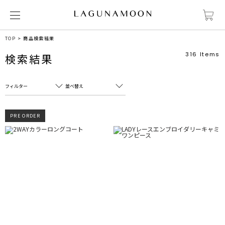
TOP
商品検索結果
316
Items
検索結果
フィルター
並べ替え
フリーワード
売れ筋順
PRE ORDER
新着順
CLOSE
おすすめ順
カテゴリ
高い順
サブカテゴリ
安い順
販売状況
カラー
すべて
すべて
ホワイト
ホワイト
グレー
グレー