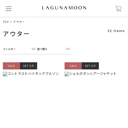
TOP
アウター
22
Items
アウター
フィルター
並べ替え
フリーワード
売れ筋順
SALE
SET UP
SALE
SET UP
新着順
CLOSE
おすすめ順
カテゴリ
高い順
サブカテゴリ
安い順
販売状況
カラー
すべて
すべて
ホワイト
ホワイト
グレー
グレー