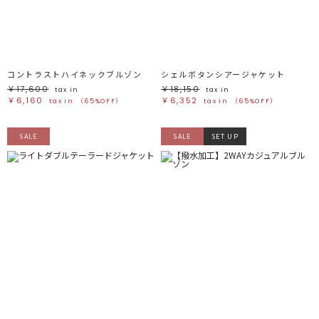
ブラック
ブラック
ブラウン
ブラウン
ベージュ
ベージュ
オレンジ
オレンジ
イエロー
イエロー
グリーン
グリーン
ブルー
ブルー
パープル
パープル
レッド
レッド
コントラストハイネックブルゾン
シェルボタンシアージャケット
ピンク
ピンク
ミックス
ミックス
￥17,600
￥18,150
tax in
tax in
￥6,160
￥6,352
tax in
（65%OFF）
tax in
（65%OFF）
リセット
SALE
SALE
SET UP
この条件で絞り込む