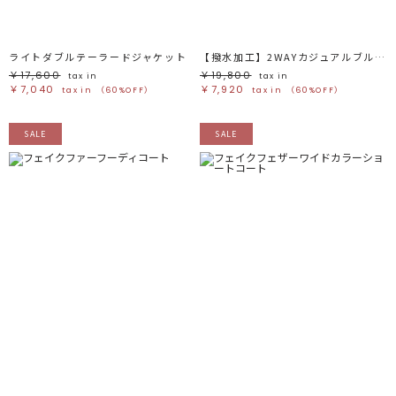
ライトダブルテーラードジャケット
【撥水加工】2WAYカジュアルブルゾン
￥17,600
￥19,800
tax in
tax in
￥7,040
￥7,920
tax in
（60%OFF）
tax in
（60%OFF）
SALE
SALE