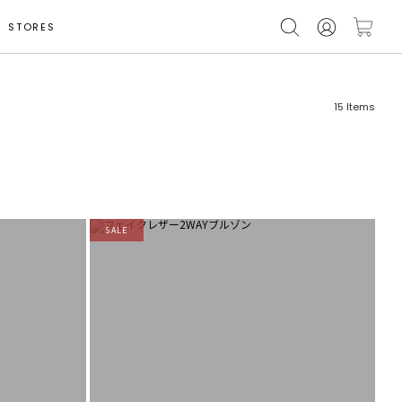
STORES
15
Items
SALE
フリーワード
売れ筋順
新着順
CLOSE
おすすめ順
カテゴリ
高い順
サブカテゴリ
安い順
販売状況