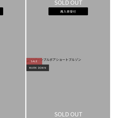
SOLD OUT
カラー
すべて
すべて
ホワイト
ホワイト
グレー
グレー
再入荷受付
ブラック
ブラック
ブラウン
ブラウン
ベージュ
ベージュ
オレンジ
オレンジ
イエロー
イエロー
グリーン
グリーン
ブルー
ブルー
パープル
パープル
レッド
レッド
ピンク
ピンク
ミックス
ミックス
リセット
SALE
この条件で絞り込む
MARK DOWN
SOLD OUT