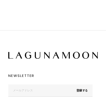
ブラウン
ブラウン
ベージュ
ベージュ
オレンジ
オレンジ
イエロー
イエロー
グリーン
グリーン
ブルー
ブルー
パープル
パープル
レッド
レッド
ピンク
ピンク
ミックス
ミックス
リセット
この条件で絞り込む
NEWSLETTER
登録する