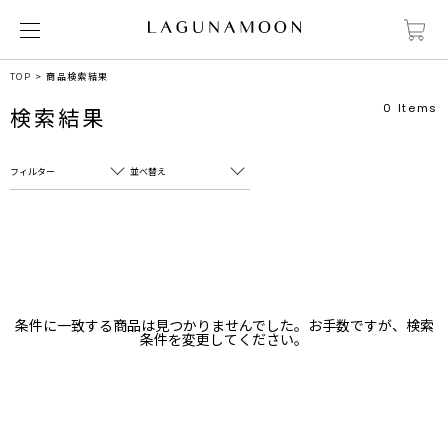
TOP
商品検索結果
0
Items
検索結果
フィルター
並べ替え
フリーワード
売れ筋順
新着順
CLOSE
おすすめ順
カテゴリ
高い順
条件に一致する商品は見つかりませんでした。お手数ですが、検索
サブカテゴリ
条件を変更してください。
安い順
販売状況
カラー
すべて
すべて
ホワイト
ホワイト
グレー
グレー
ブラック
ブラック