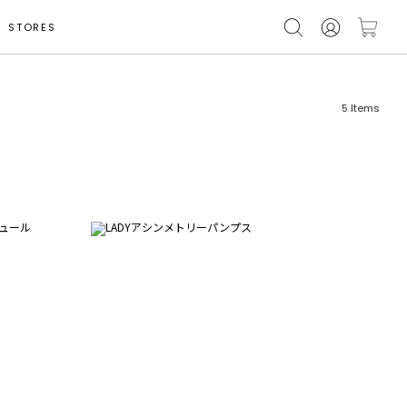
STORES
5
Items
フリーワード
売れ筋順
新着順
CLOSE
おすすめ順
カテゴリ
高い順
サブカテゴリ
安い順
販売状況