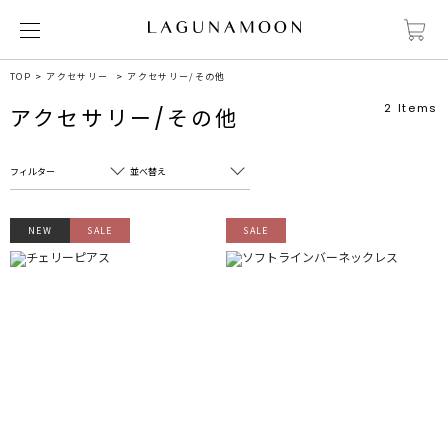
TOP
アクセサリー
アクセサリー/その他
2
Items
アクセサリー/その他
フィルター
並べ替え
フリーワード
売れ筋順
NEW
SALE
SALE
新着順
CLOSE
おすすめ順
カテゴリ
高い順
サブカテゴリ
安い順
販売状況
カラー
すべて
すべて
ホワイト
ホワイト
グレー
グレー