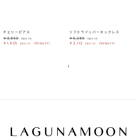
ブラック
ブラック
ブラウン
ブラウン
ベージュ
ベージュ
オレンジ
オレンジ
イエロー
イエロー
グリーン
グリーン
ブルー
ブルー
パープル
パープル
レッド
レッド
チェリーピアス
ソフトラインバーネックレス
ピンク
ピンク
ミックス
ミックス
￥3,850
￥5,280
tax in
tax in
￥1,925
￥2,112
tax in
（50%OFF）
tax in
（60%OFF）
リセット
この条件で絞り込む
1