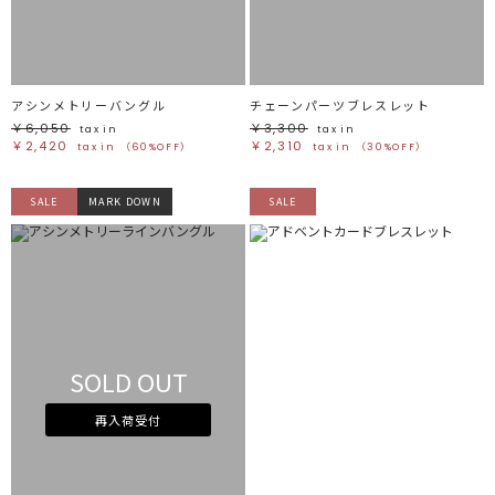
アシンメトリーバングル
チェーンパーツブレスレット
￥6,050
￥3,300
tax in
tax in
￥2,420
￥2,310
tax in
（60%OFF）
tax in
（30%OFF）
SALE
MARK DOWN
SALE
SOLD OUT
再入荷受付