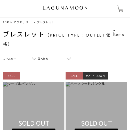
TOP
アクセサリー
ブレスレット
7
ブレスレット
（PRICE TYPE：OUTLET価
Items
格）
フィルター
並べ替え
フリーワード
売れ筋順
SALE
SALE
MARK DOWN
新着順
CLOSE
おすすめ順
カテゴリ
高い順
サブカテゴリ
安い順
販売状況
SOLD OUT
SOLD OUT
カラー
すべて
すべて