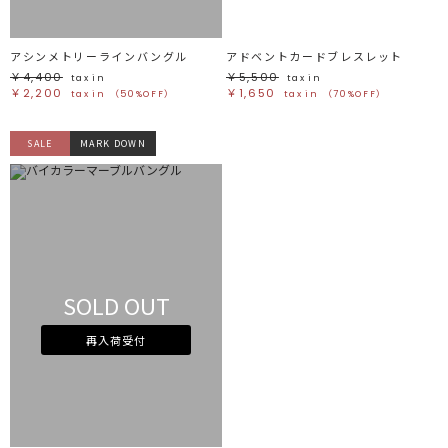
アシンメトリーラインバングル
アドベントカードブレスレット
￥4,400
￥5,500
tax in
tax in
￥2,200
￥1,650
tax in
（50%OFF）
tax in
（70%OFF）
SALE
MARK DOWN
SOLD OUT
再入荷受付