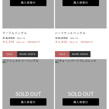
ホワイト
ホワイト
再入荷受付
再入荷受付
グレー
グレー
ブラック
ブラック
ブラウン
ブラウン
ベージュ
ベージュ
オレンジ
オレンジ
イエロー
イエロー
グリーン
グリーン
ブルー
ブルー
パープル
パープル
レッド
レッド
マーブルバングル
ハーフウッドバングル
ピンク
ピンク
ミックス
ミックス
￥4,950
￥6,050
tax in
tax in
￥2,475
￥2,420
tax in
（50%OFF）
tax in
（60%OFF）
リセット
SALE
MARK DOWN
SALE
MARK DOWN
この条件で絞り込む
SOLD OUT
SOLD OUT
再入荷受付
再入荷受付