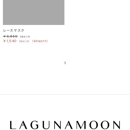
ブラウン
ブラウン
ベージュ
ベージュ
オレンジ
オレンジ
イエロー
イエロー
グリーン
グリーン
ブルー
ブルー
パープル
パープル
レッド
レッド
レースマスク
ピンク
ピンク
ミックス
ミックス
￥3,850
tax in
￥1,540
tax in
（60%OFF）
リセット
この条件で絞り込む
1