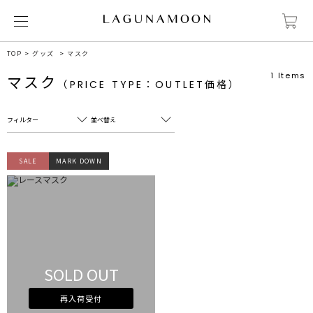
TOP
グッズ
マスク
1
Items
マスク
（PRICE TYPE：OUTLET価格）
フィルター
並べ替え
フリーワード
売れ筋順
SALE
MARK DOWN
新着順
CLOSE
おすすめ順
カテゴリ
高い順
サブカテゴリ
安い順
販売状況
SOLD OUT
カラー
すべて
すべて
ホワイト
ホワイト
再入荷受付
グレー
グレー
ブラック
ブラック