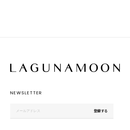
ブラウン
ブラウン
ベージュ
ベージュ
オレンジ
オレンジ
イエロー
イエロー
グリーン
グリーン
ブルー
ブルー
パープル
パープル
レッド
レッド
ピンク
ピンク
ミックス
ミックス
リセット
この条件で絞り込む
NEWSLETTER
登録する