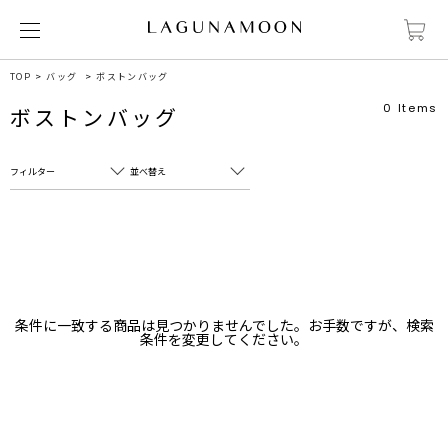
TOP
バッグ
ボストンバッグ
0
Items
ボストンバッグ
フィルター
並べ替え
フリーワード
売れ筋順
新着順
CLOSE
おすすめ順
カテゴリ
高い順
条件に一致する商品は見つかりませんでした。お手数ですが、検索
サブカテゴリ
条件を変更してください。
安い順
販売状況
カラー
すべて
すべて
ホワイト
ホワイト
グレー
グレー
ブラック
ブラック