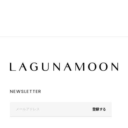
ブラウン
ブラウン
ベージュ
ベージュ
オレンジ
オレンジ
イエロー
イエロー
グリーン
グリーン
ブルー
ブルー
パープル
パープル
レッド
レッド
ピンク
ピンク
ミックス
ミックス
リセット
この条件で絞り込む
NEWSLETTER
登録する