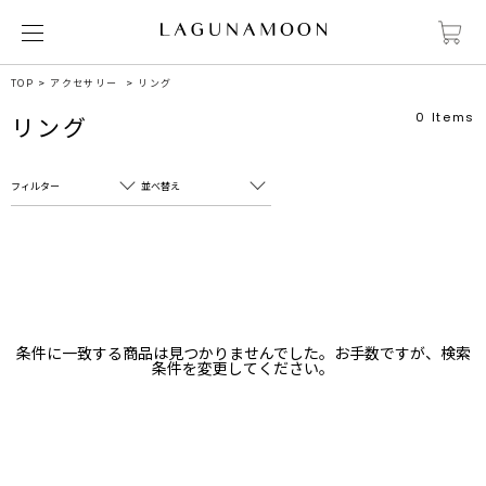
TOP
アクセサリー
リング
0
Items
リング
フィルター
並べ替え
フリーワード
売れ筋順
新着順
CLOSE
おすすめ順
カテゴリ
高い順
条件に一致する商品は見つかりませんでした。お手数ですが、検索
サブカテゴリ
条件を変更してください。
安い順
販売状況
カラー
すべて
すべて
ホワイト
ホワイト
グレー
グレー
ブラック
ブラック