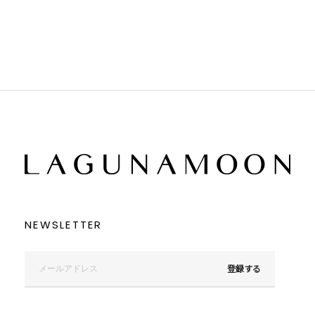
ブラウン
ブラウン
ベージュ
ベージュ
オレンジ
オレンジ
イエロー
イエロー
グリーン
グリーン
ブルー
ブルー
パープル
パープル
レッド
レッド
ピンク
ピンク
ミックス
ミックス
リセット
この条件で絞り込む
NEWSLETTER
登録する