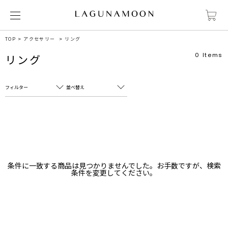
TOP
アクセサリー
リング
0
Items
リング
フィルター
並べ替え
フリーワード
売れ筋順
新着順
CLOSE
おすすめ順
カテゴリ
高い順
条件に一致する商品は見つかりませんでした。お手数ですが、検索
サブカテゴリ
条件を変更してください。
安い順
販売状況
カラー
すべて
すべて
ホワイト
ホワイト
グレー
グレー
ブラック
ブラック