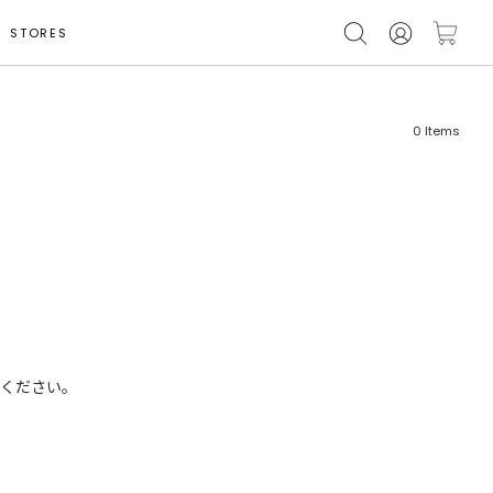
STORES
0
Items
フリーワード
売れ筋順
新着順
CLOSE
おすすめ順
ください。
カテゴリ
高い順
サブカテゴリ
安い順
販売状況