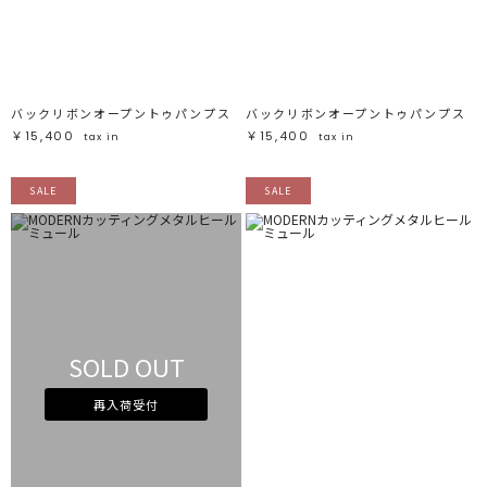
ブラック
ブラック
ブラウン
ブラウン
ベージュ
ベージュ
オレンジ
オレンジ
イエロー
イエロー
グリーン
グリーン
ブルー
ブルー
パープル
パープル
レッド
レッド
バックリボンオープントゥパンプス
バックリボンオープントゥパンプス
ピンク
ピンク
ミックス
ミックス
￥15,400
￥15,400
tax in
tax in
リセット
SALE
SALE
この条件で絞り込む
SOLD OUT
再入荷受付