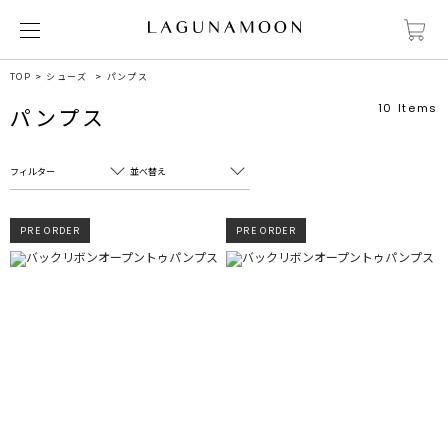
TOP
シューズ
パンプス
10
Items
パンプス
フィルター
並べ替え
フリーワード
売れ筋順
PRE ORDER
PRE ORDER
新着順
CLOSE
おすすめ順
カテゴリ
高い順
サブカテゴリ
安い順
販売状況
カラー
すべて
すべて
ホワイト
ホワイト
グレー
グレー